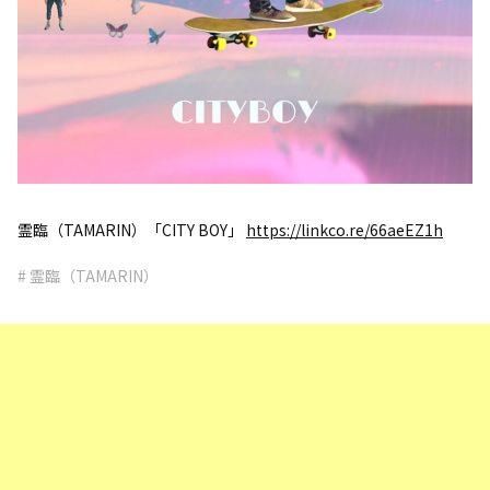
霊臨（TAMARIN）「CITY BOY」
https://linkco.re/66aeEZ1h
# 霊臨（TAMARIN）