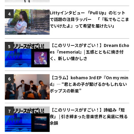
Littyインタビュー 「Pull Up」のヒット
4
で話題の注目ラッパー 「『私でもここま
でいけたよ』って希望を届けたい」
【このリリースがすごい！】Dream Echo
5
es『memorial』| 五感とともに焼き付
く、新しい懐かしさ
【コラム】kohamo 3rd EP『On my min
6
d』― “君とあの子が繋げるかもしれない
ポップスの新星”
【このリリースがすごい！】詩組み「短
7
夜」 | 引き締まった音楽世界と奥底に残る
余韻