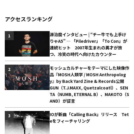
アクセスランキング
源治麿インタビュー | “チー牛でも上手け
1
りゃA5” ― 「Piledriver」「To Con」が
連続ヒット 2007年生まれの異才が放
つ、冷笑の時代へ向けたカウンター
モッシュカルチャーをテーマにした映像作
2
品『MOSH人類学 / MOSH Anthropolog
y』by Back Yard Zine & Records公開
GUN（T.J.MAXX, Quetzalcoatl）、SEN
TA（NUMB, ETERNAL B）、MAKOTO（S
AND）が証言
IOが新曲「Calling Back」リリース Tet
3
eをフィーチャリング