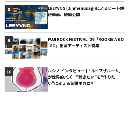
LEEYVNG (Jinmenusagi)によるビート解
8
説動画、続編公開
FUJI ROCK FESTIVAL ’26「ROOKIE A GO
9
-GO」出演アーティスト特集
ルシノ インタビュー |「ループザルーム」
10
が世界的バズ “聴きたい”を“作りた
い”に変える気鋭ボカロP