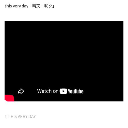
this very day「晴天ニ咲ク」
# THIS VERY DAY