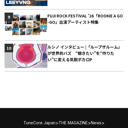
FUJI ROCK FESTIVAL ’26「ROOKIE A GO
9
-GO」出演アーティスト特集
ルシノ インタビュー |「ループザルーム」
10
が世界的バズ “聴きたい”を“作りた
い”に変える気鋭ボカロP
>
>
>
TuneCore Japan
THE MAGAZINE
News