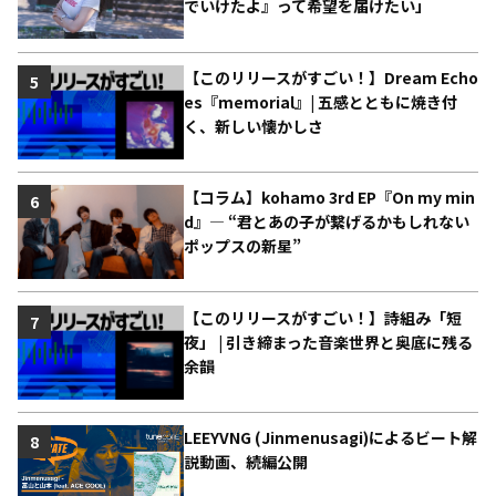
でいけたよ』って希望を届けたい」
【このリリースがすごい！】Dream Echo
5
es『memorial』| 五感とともに焼き付
く、新しい懐かしさ
【コラム】kohamo 3rd EP『On my min
6
d』― “君とあの子が繋げるかもしれない
ポップスの新星”
【このリリースがすごい！】詩組み「短
7
夜」 | 引き締まった音楽世界と奥底に残る
余韻
LEEYVNG (Jinmenusagi)によるビート解
8
説動画、続編公開