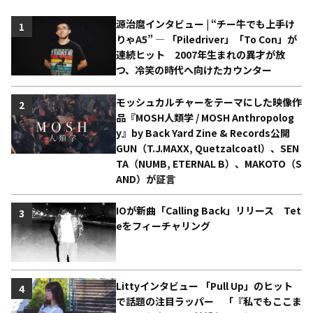
源治麿インタビュー | “チー牛でも上手け
1
りゃA5” ― 「Piledriver」「To Con」が
連続ヒット 2007年生まれの異才が放
つ、冷笑の時代へ向けたカウンター
モッシュカルチャーをテーマにした映像作
2
品『MOSH人類学 / MOSH Anthropolog
y』by Back Yard Zine & Records公開
GUN（T.J.MAXX, Quetzalcoatl）、SEN
TA（NUMB, ETERNAL B）、MAKOTO（S
AND）が証言
IOが新曲「Calling Back」リリース Tet
3
eをフィーチャリング
Littyインタビュー 「Pull Up」のヒット
4
で話題の注目ラッパー 「『私でもここま