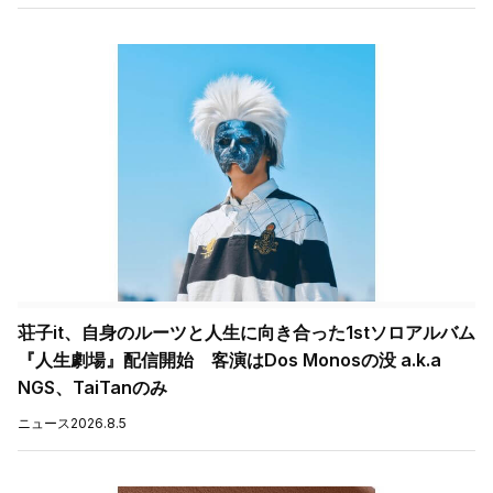
荘子it、自身のルーツと人生に向き合った1stソロアルバム
『人生劇場』配信開始 客演はDos Monosの没 a.k.a
NGS、TaiTanのみ
ニュース
2026.8.5