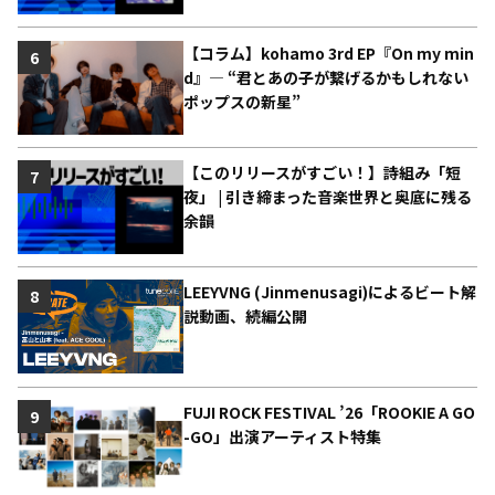
【コラム】kohamo 3rd EP『On my min
6
d』― “君とあの子が繋げるかもしれない
ポップスの新星”
【このリリースがすごい！】詩組み「短
7
夜」 | 引き締まった音楽世界と奥底に残る
余韻
LEEYVNG (Jinmenusagi)によるビート解
8
説動画、続編公開
FUJI ROCK FESTIVAL ’26「ROOKIE A GO
9
-GO」出演アーティスト特集