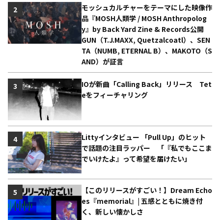
モッシュカルチャーをテーマにした映像作
2
品『MOSH人類学 / MOSH Anthropolog
y』by Back Yard Zine & Records公開
GUN（T.J.MAXX, Quetzalcoatl）、SEN
TA（NUMB, ETERNAL B）、MAKOTO（S
AND）が証言
IOが新曲「Calling Back」リリース Tet
3
eをフィーチャリング
Littyインタビュー 「Pull Up」のヒット
4
で話題の注目ラッパー 「『私でもここま
でいけたよ』って希望を届けたい」
【このリリースがすごい！】Dream Echo
5
es『memorial』| 五感とともに焼き付
く、新しい懐かしさ