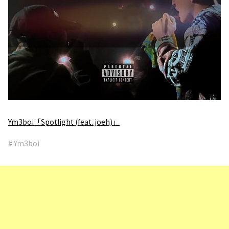
Ym3boi「Spotlight (feat. joeh)」
# Ym3boi