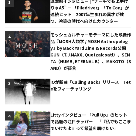
源治麿インタビュー | “チー牛でも上手け
1
りゃA5” ― 「Piledriver」「To Con」が
連続ヒット 2007年生まれの異才が放
つ、冷笑の時代へ向けたカウンター
モッシュカルチャーをテーマにした映像作
2
品『MOSH人類学 / MOSH Anthropolog
y』by Back Yard Zine & Records公開
GUN（T.J.MAXX, Quetzalcoatl）、SEN
TA（NUMB, ETERNAL B）、MAKOTO（S
AND）が証言
IOが新曲「Calling Back」リリース Tet
3
eをフィーチャリング
Littyインタビュー 「Pull Up」のヒット
4
で話題の注目ラッパー 「『私でもここま
でいけたよ』って希望を届けたい」