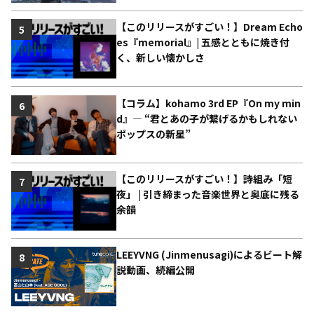
【このリリースがすごい！】Dream Echo
5
es『memorial』| 五感とともに焼き付
く、新しい懐かしさ
【コラム】kohamo 3rd EP『On my min
6
d』― “君とあの子が繋げるかもしれない
ポップスの新星”
【このリリースがすごい！】詩組み「短
7
夜」 | 引き締まった音楽世界と奥底に残る
余韻
LEEYVNG (Jinmenusagi)によるビート解
8
説動画、続編公開