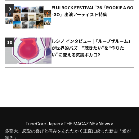
FUJI ROCK FESTIVAL ’26「ROOKIE A GO
9
-GO」出演アーティスト特集
ルシノ インタビュー |「ループザルーム」
10
が世界的バズ “聴きたい”を“作りた
い”に変える気鋭ボカロP
>
>
>
TuneCore Japan
THE MAGAZINE
News
多部大、恋愛の喜びと痛みをあたたかく正直に綴った新曲「愛が
実る」