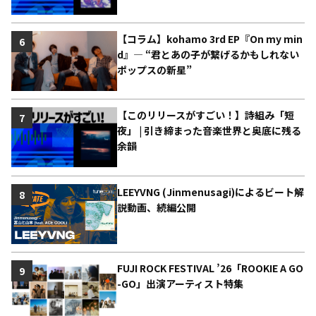
【コラム】kohamo 3rd EP『On my min
6
d』― “君とあの子が繋げるかもしれない
ポップスの新星”
【このリリースがすごい！】詩組み「短
7
夜」 | 引き締まった音楽世界と奥底に残る
余韻
LEEYVNG (Jinmenusagi)によるビート解
8
説動画、続編公開
FUJI ROCK FESTIVAL ’26「ROOKIE A GO
9
-GO」出演アーティスト特集