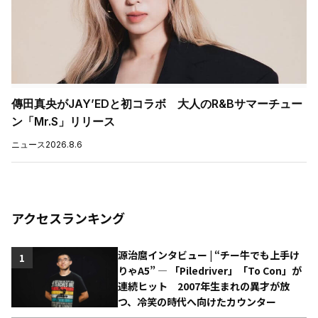
傳田真央がJAY’EDと初コラボ 大人のR&Bサマーチュー
ン「Mr.S」リリース
ニュース
2026.8.6
アクセスランキング
源治麿インタビュー | “チー牛でも上手け
1
りゃA5” ― 「Piledriver」「To Con」が
連続ヒット 2007年生まれの異才が放
つ、冷笑の時代へ向けたカウンター