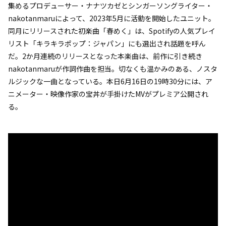
集めるプロデューサー・ナナツカゼとシンガーソングライター・
nakotanmaruによって、2023年5月に活動を開始したユニット。
同月にリリースされた初楽曲「春めく」は、Spotifyの人気プレイ
リスト「キラキラポップ：ジャパン」にも選出され話題を呼ん
だ。2か月連続のリリースとなった本楽曲は、前作に引き続き
nakotanmaruが作詞作曲を担当。切なくも温かみのある、ノスタ
ルジックな一曲となっている。本日6月16日の19時30分には、ア
ニメーター・映像作家の宝丼が手掛けたMVがプレミア公開され
る。