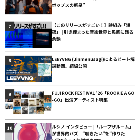
ポップスの新星”
【このリリースがすごい！】詩組み「短
7
夜」 | 引き締まった音楽世界と奥底に残る
余韻
LEEYVNG (Jinmenusagi)によるビート解
8
説動画、続編公開
FUJI ROCK FESTIVAL ’26「ROOKIE A GO
9
-GO」出演アーティスト特集
ルシノ インタビュー |「ループザルーム」
10
が世界的バズ “聴きたい”を“作りた