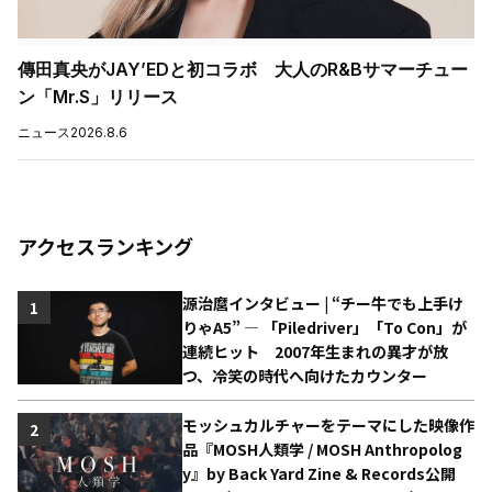
傳田真央がJAY’EDと初コラボ 大人のR&Bサマーチュー
ン「Mr.S」リリース
ニュース
2026.8.6
アクセスランキング
源治麿インタビュー | “チー牛でも上手け
1
りゃA5” ― 「Piledriver」「To Con」が
連続ヒット 2007年生まれの異才が放
つ、冷笑の時代へ向けたカウンター
モッシュカルチャーをテーマにした映像作
2
品『MOSH人類学 / MOSH Anthropolog
y』by Back Yard Zine & Records公開