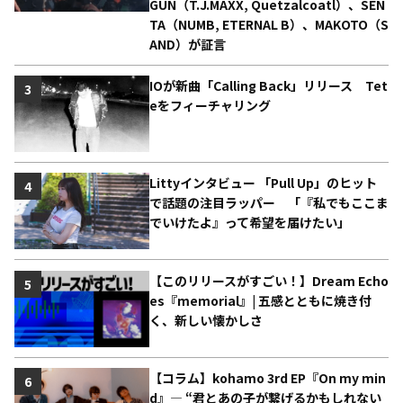
GUN（T.J.MAXX, Quetzalcoatl）、SEN
TA（NUMB, ETERNAL B）、MAKOTO（S
AND）が証言
IOが新曲「Calling Back」リリース Tet
3
eをフィーチャリング
Littyインタビュー 「Pull Up」のヒット
4
で話題の注目ラッパー 「『私でもここま
でいけたよ』って希望を届けたい」
【このリリースがすごい！】Dream Echo
5
es『memorial』| 五感とともに焼き付
く、新しい懐かしさ
【コラム】kohamo 3rd EP『On my min
6
d』― “君とあの子が繋げるかもしれない