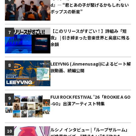
d』― “君とあの子が繋げるかもしれない
ポップスの新星”
【このリリースがすごい！】詩組み「短
7
夜」 | 引き締まった音楽世界と奥底に残る
余韻
LEEYVNG (Jinmenusagi)によるビート解
8
説動画、続編公開
FUJI ROCK FESTIVAL ’26「ROOKIE A GO
9
-GO」出演アーティスト特集
ルシノ インタビュー |「ループザルーム」
10