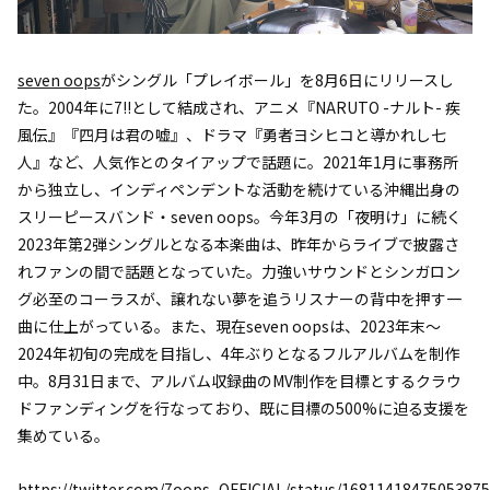
seven oops
がシングル「プレイボール」を8月6日にリリースし
た。2004年に7!!として結成され、アニメ『NARUTO -ナルト- 疾
風伝』『四月は君の嘘』、ドラマ『勇者ヨシヒコと導かれし七
人』など、人気作とのタイアップで話題に。2021年1月に事務所
から独立し、インディペンデントな活動を続けている沖縄出身の
スリーピースバンド・seven oops。今年3月の「夜明け」に続く
2023年第2弾シングルとなる本楽曲は、昨年からライブで披露さ
れファンの間で話題となっていた。力強いサウンドとシンガロン
グ必至のコーラスが、譲れない夢を追うリスナーの背中を押す一
曲に仕上がっている。また、現在seven oopsは、2023年末〜
2024年初旬の完成を目指し、4年ぶりとなるフルアルバムを制作
中。8月31日まで、アルバム収録曲のMV制作を目標とするクラウ
ドファンディングを行なっており、既に目標の500%に迫る支援を
集めている。
https://twitter.com/7oops_OFFICIAL/status/1681141847505387