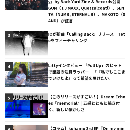
y』by Back Yard Zine & Records公開
GUN（T.J.MAXX, Quetzalcoatl）、SEN
TA（NUMB, ETERNAL B）、MAKOTO（S
AND）が証言
IOが新曲「Calling Back」リリース Tet
3
eをフィーチャリング
Littyインタビュー 「Pull Up」のヒット
4
で話題の注目ラッパー 「『私でもここま
でいけたよ』って希望を届けたい」
【このリリースがすごい！】Dream Echo
5
es『memorial』| 五感とともに焼き付
く、新しい懐かしさ
【コラム】kohamo 3rd EP『On my min
6