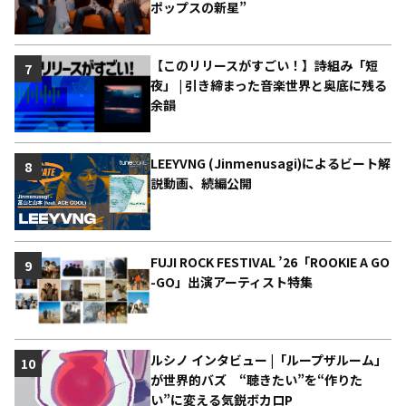
ポップスの新星”
【このリリースがすごい！】詩組み「短
7
夜」 | 引き締まった音楽世界と奥底に残る
余韻
LEEYVNG (Jinmenusagi)によるビート解
8
説動画、続編公開
FUJI ROCK FESTIVAL ’26「ROOKIE A GO
9
-GO」出演アーティスト特集
ルシノ インタビュー |「ループザルーム」
10
が世界的バズ “聴きたい”を“作りた
い”に変える気鋭ボカロP