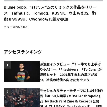
Blume popo、1stアルバムのリミックス作品をリリー
ス safmusic、Tomggg、KBSNK、ウ山あまね、ผ้า
อ้อม 99999、Cwondoら13組が参加
ニュース
2026.8.5
アクセスランキング
源治麿インタビュー | “チー牛でも上手け
1
りゃA5” ― 「Piledriver」「To Con」が
連続ヒット 2007年生まれの異才が放
つ、冷笑の時代へ向けたカウンター
モッシュカルチャーをテーマにした映像作
2
品『MOSH人類学 / MOSH Anthropolog
y』by Back Yard Zine & Records公開
GUN（T.J.MAXX, Quetzalcoatl）、SEN