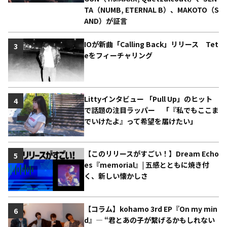
TA（NUMB, ETERNAL B）、MAKOTO（S
AND）が証言
IOが新曲「Calling Back」リリース Tet
3
eをフィーチャリング
Littyインタビュー 「Pull Up」のヒット
4
で話題の注目ラッパー 「『私でもここま
でいけたよ』って希望を届けたい」
【このリリースがすごい！】Dream Echo
5
es『memorial』| 五感とともに焼き付
く、新しい懐かしさ
【コラム】kohamo 3rd EP『On my min
6
d』― “君とあの子が繋げるかもしれない