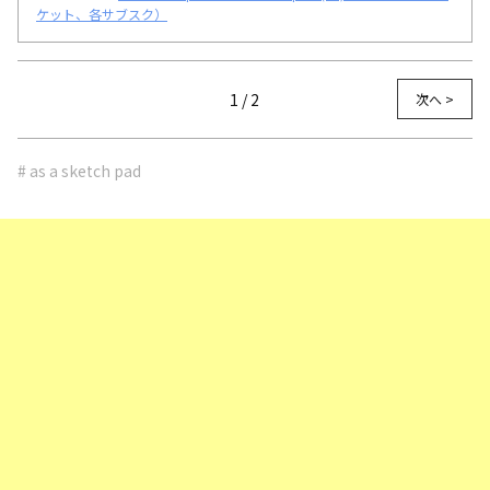
ケット、各サブスク）
1 / 2
次へ >
# as a sketch pad