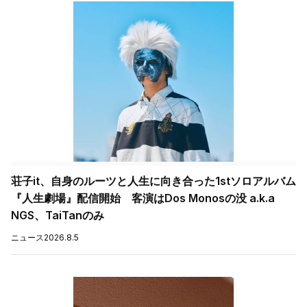
荘子it、自身のルーツと人生に向き合った1stソロアルバム
『人生劇場』配信開始 客演はDos Monosの没 a.k.a
NGS、TaiTanのみ
ニュース
2026.8.5