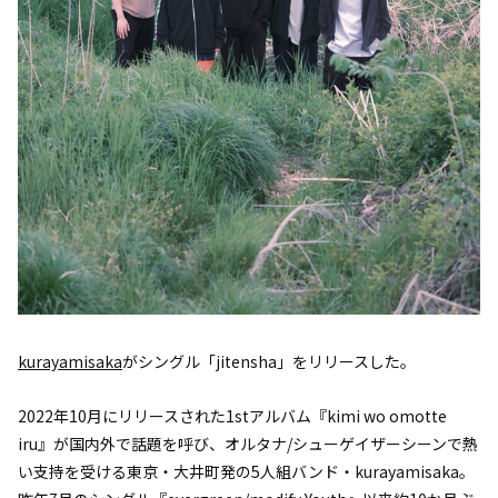
kurayamisaka
がシングル「jitensha」をリリースした。
2022年10月にリリースされた1stアルバム『kimi wo omotte
iru』が国内外で話題を呼び、オルタナ/シューゲイザーシーンで熱
い支持を受ける東京・大井町発の5人組バンド・kurayamisaka。