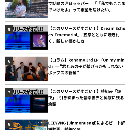
で話題の注目ラッパー 「『私でもここま
でいけたよ』って希望を届けたい」
【このリリースがすごい！】Dream Echo
5
es『memorial』| 五感とともに焼き付
く、新しい懐かしさ
【コラム】kohamo 3rd EP『On my min
6
d』― “君とあの子が繋げるかもしれない
ポップスの新星”
【このリリースがすごい！】詩組み「短
7
夜」 | 引き締まった音楽世界と奥底に残る
余韻
LEEYVNG (Jinmenusagi)によるビート解
8
説動画、続編公開