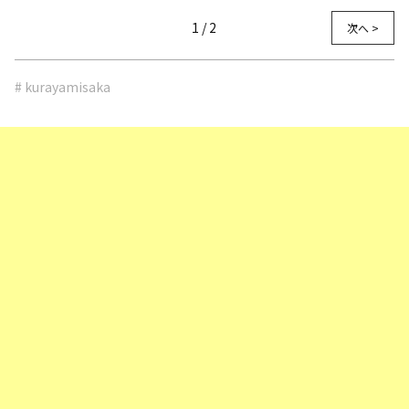
1 / 2
次へ >
# kurayamisaka