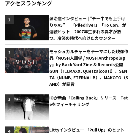
アクセスランキング
源治麿インタビュー | “チー牛でも上手け
1
りゃA5” ― 「Piledriver」「To Con」が
連続ヒット 2007年生まれの異才が放
つ、冷笑の時代へ向けたカウンター
モッシュカルチャーをテーマにした映像作
2
品『MOSH人類学 / MOSH Anthropolog
y』by Back Yard Zine & Records公開
GUN（T.J.MAXX, Quetzalcoatl）、SEN
TA（NUMB, ETERNAL B）、MAKOTO（S
AND）が証言
IOが新曲「Calling Back」リリース Tet
3
eをフィーチャリング
Littyインタビュー 「Pull Up」のヒット
4