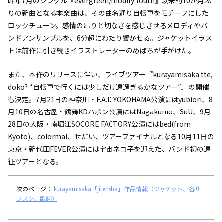
昨年7月のシングル『evergreen/modify Youth』以来約10か月ぶ
りの新曲となる本楽曲は、その曲名通り自転車をモチーフにした
ロックチューン。感情の昂りと切なさを感じさせるメロディやバ
ンドアンサンブルを、6分超にわたり響かせる。ジャケットイラス
トは前作に引き続きイラストレーターのめばちが手がけた。
また、本作のリリースに伴い、ライブツアー『kurayamisaka tte,
doko? “自転車で行くには少しだけ遠過ぎるかなツアー”』の開催
も決定。7月21日の神奈川・F.A.D YOKOHAMA公演にはyubiori、8
月10日の名古屋・鶴舞KDハポン公演にはNagakumo、SuU、9月
28日の大阪・南堀江SOCORE FACTORY公演にはbed(from
Kyoto)、colormal、せだい、ツアーファイナルとなる10月11日の
東京・新代田FEVER公演には宇宙ネコ子を迎えた、バンド初の遠
征ツアーとなる。
次のページ：
kurayamisaka「jitensha」作品情報（ジャケット、各サ
ブスク、歌詞）