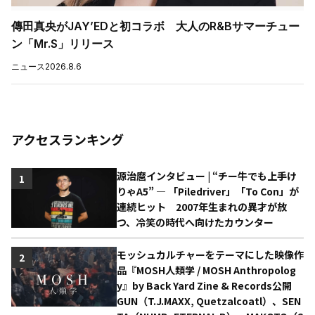
傳田真央がJAY’EDと初コラボ 大人のR&Bサマーチュー
ン「Mr.S」リリース
ニュース
2026.8.6
アクセスランキング
源治麿インタビュー | “チー牛でも上手け
1
りゃA5” ― 「Piledriver」「To Con」が
連続ヒット 2007年生まれの異才が放
つ、冷笑の時代へ向けたカウンター
モッシュカルチャーをテーマにした映像作
2
品『MOSH人類学 / MOSH Anthropolog
y』by Back Yard Zine & Records公開
GUN（T.J.MAXX, Quetzalcoatl）、SEN