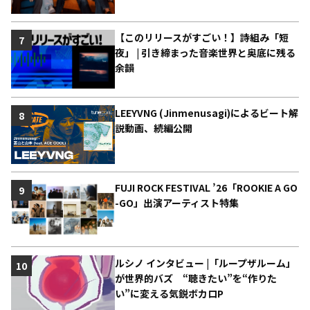
【このリリースがすごい！】詩組み「短
7
夜」 | 引き締まった音楽世界と奥底に残る
余韻
LEEYVNG (Jinmenusagi)によるビート解
8
説動画、続編公開
FUJI ROCK FESTIVAL ’26「ROOKIE A GO
9
-GO」出演アーティスト特集
ルシノ インタビュー |「ループザルーム」
10
が世界的バズ “聴きたい”を“作りた
い”に変える気鋭ボカロP