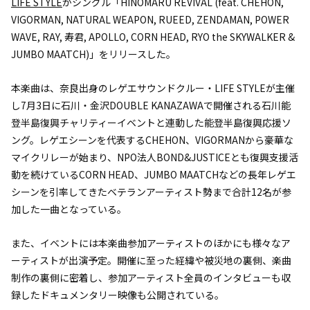
LIFE STYLE
がシングル「HINOMARU REVIVAL (feat. CHEHON,
VIGORMAN, NATURAL WEAPON, RUEED, ZENDAMAN, POWER
WAVE, RAY, 寿君, APOLLO, CORN HEAD, RYO the SKYWALKER &
JUMBO MAATCH)」をリリースした。
本楽曲は、奈良出身のレゲエサウンドクルー・LIFE STYLEが主催
し7月3日に石川・金沢DOUBLE KANAZAWAで開催される石川能
登半島復興チャリティーイベントと連動した能登半島復興応援ソ
ング。レゲエシーンを代表するCHEHON、VIGORMANから豪華な
マイクリレーが始まり、NPO法人BOND&JUSTICEとも復興支援活
動を続けているCORN HEAD、JUMBO MAATCHなどの長年レゲエ
シーンを引率してきたベテランアーティスト勢まで合計12名が参
加した一曲となっている。
また、イベントには本楽曲参加アーティストのほかにも様々なア
ーティストが出演予定。開催に至った経緯や被災地の裏側、楽曲
制作の裏側に密着し、参加アーティスト全員のインタビューも収
録したドキュメンタリー映像も公開されている。