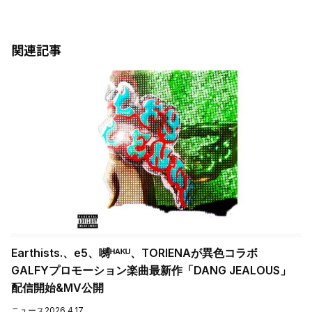
関連記事
Earthists.、e5、嚩ᴴᴬᴷᵁ、TORIENAが異色コラボ
GALFYプロモーション楽曲最新作「DANG JEALOUS」
配信開始&MV公開
ニュース
2026.4.17