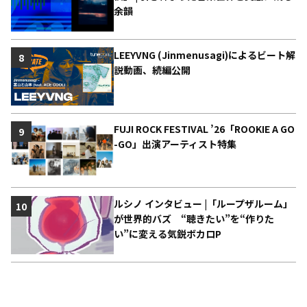
余韻
LEEYVNG (Jinmenusagi)によるビート解
8
説動画、続編公開
FUJI ROCK FESTIVAL ’26「ROOKIE A GO
9
-GO」出演アーティスト特集
ルシノ インタビュー |「ループザルーム」
10
が世界的バズ “聴きたい”を“作りた
い”に変える気鋭ボカロP