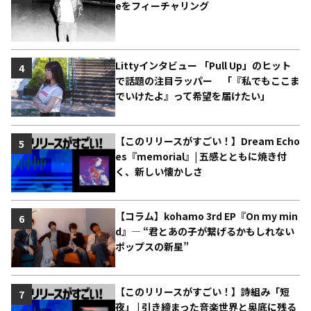
eをフィーチャリング
Littyインタビュー 「Pull Up」のヒット
4
で話題の注目ラッパー 「『私でもここま
でいけたよ』って希望を届けたい」
【このリリースがすごい！】Dream Echo
5
es『memorial』| 五感とともに焼き付
く、新しい懐かしさ
【コラム】kohamo 3rd EP『On my min
6
d』― “君とあの子が繋げるかもしれない
ポップスの新星”
【このリリースがすごい！】詩組み「短
7
夜」 | 引き締まった音楽世界と奥底に残る