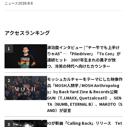
ニュース
2026.8.6
アクセスランキング
源治麿インタビュー | “チー牛でも上手け
1
りゃA5” ― 「Piledriver」「To Con」が
連続ヒット 2007年生まれの異才が放
つ、冷笑の時代へ向けたカウンター
モッシュカルチャーをテーマにした映像作
2
品『MOSH人類学 / MOSH Anthropolog
y』by Back Yard Zine & Records公開
GUN（T.J.MAXX, Quetzalcoatl）、SEN
TA（NUMB, ETERNAL B）、MAKOTO（S
AND）が証言
IOが新曲「Calling Back」リリース Tet
3