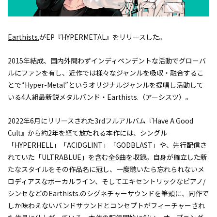
Earthists.
がEP『HYPERMETAL』をリリースした。
2015年結成、国内外問わずインディペンデントな活動でグローバ
ルにファンを有し、近作では様々なジャンルを吸収・融合するこ
とで“Hyper-Metal”というオリジナルジャンルを提唱し活動して
いる4人組最新鋭メタルバンド・Earthists.（アーシスツ）。
2022年6月にリリースされた3rdフルアルバム『Have A Good
Cult』から約2年を経て放たれる本作には、シングル
「HYPERHELL」「ACIDGLINT」「GODBLAST」や、先行配信さ
れていた「ULTRABLUE」を含む全6曲を収録。自身が確立した新
たなスタイルをその作品名に冠し、一度聴いたら忘れられないメ
ロディアスなボーカルライン、そしてエキセントリックなピアノ/
シンセなどのEarthists.のシグネチャーサウンドを筆頭に、同作で
しか味わえないバンドサウンドとコンセプトがフィーチャーされ