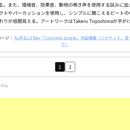
る。また、環境音、効果音、動物の鳴き声を使用する試みに加
クトやパーカッションを使用し、シンプルに聴こえるビートの
りが垣間見える。アートワークはTakeru Toyoshimaが手が
ページ：
Asiff & Lil May「Concrete Jungle」作品情報（ジャケット
ク）
1
2
l May