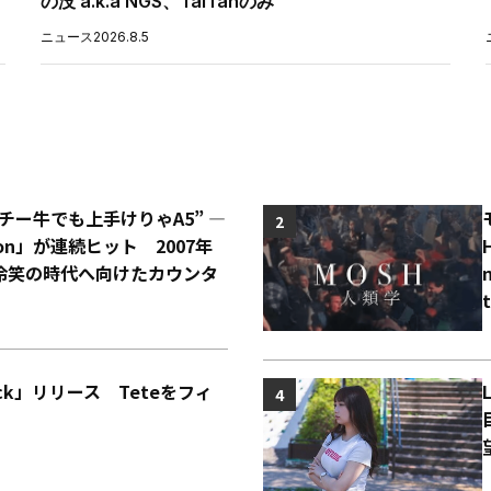
の没 a.k.a NGS、TaiTanのみ
ニュース
2026.8.5
“チー牛でも上手けりゃA5” ―
2
o Con」が連続ヒット 2007年
冷笑の時代へ向けたカウンタ
Back」リリース Teteをフィ
4