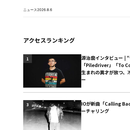
ニュース
2026.8.6
アクセスランキング
源治麿インタビュー | 
1
「Piledriver」「T
生まれの異才が放つ、
ー
IOが新曲「Calling 
3
ーチャリング