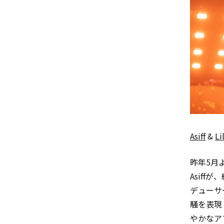
Asiff
&
Li
昨年5月よ
Asif
デューサ
騒を表現
やかなア