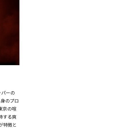
ラッパーの
出身のプロ
会東京の喧
待する爽
が特徴と