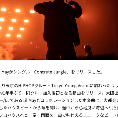
l May
がシングル「Concrete Jungle」をリリースした。
り東京のHIPHOPクルー・Tokyo Young Visionに加わった
fが、約1年半ぶり、同クルー加入後初となる新曲をリリース。大阪
ー/DJであるLil Mayとコラボレーションした本楽曲は、大都
したハウスビートから幕を開け、途中から心地良い海辺へと招
フロハウスへと一変。両面を一曲で味わえるユニークなビート