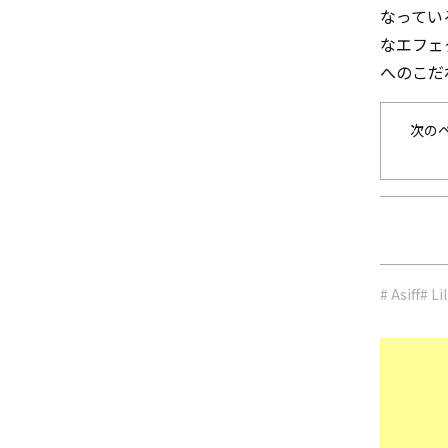
なってい
なエフェ
へのこだわ
次の
# Asiff
# Li