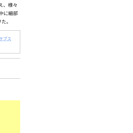
え、様々
中に細部
けた。
、各サブス