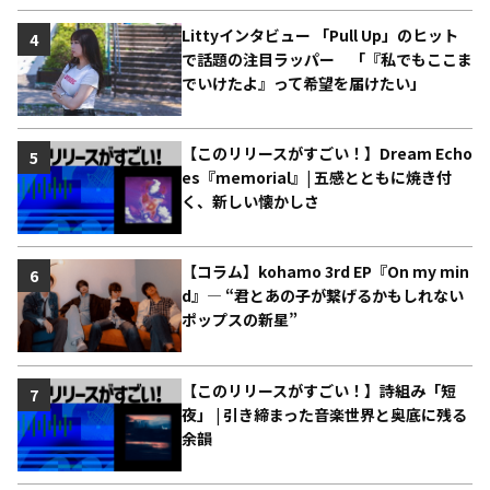
Littyインタビュー 「Pull Up」のヒット
4
で話題の注目ラッパー 「『私でもここま
でいけたよ』って希望を届けたい」
【このリリースがすごい！】Dream Echo
5
es『memorial』| 五感とともに焼き付
く、新しい懐かしさ
【コラム】kohamo 3rd EP『On my min
6
d』― “君とあの子が繋げるかもしれない
ポップスの新星”
【このリリースがすごい！】詩組み「短
7
夜」 | 引き締まった音楽世界と奥底に残る
余韻