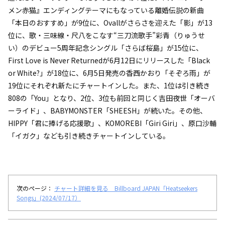
メン赤猫』エンディングテーマにもなっている離婚伝説の新曲
「本日のおすすめ」が9位に、Ovallがさらさを迎えた「影」が13
位に、歌・三味線・尺八をこなす“三刀流歌手”彩青（りゅうせ
い）のデビュー5周年記念シングル「さらば桜島」が15位に、
First Love is Never Returnedが6月12日にリリースした「Black
or White?」が18位に、6月5日発売の香西かおり「そぞろ雨」が
19位にそれぞれ新たにチャートインした。また、1位は引き続き
808の「You」となり、2位、3位も前回と同じく吉田夜世「オーバ
ーライド」、BABYMONSTER「SHEESH」が続いた。その他、
HIPPY「君に捧げる応援歌」、KOMOREBI「Giri Giri」、原口沙輔
「イガク」なども引き続きチャートインしている。
次のページ：
チャート詳細を見る Billboard JAPAN「Heatseekers
Songs」(2024/07/17）