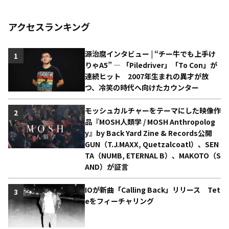
アクセスランキング
源治麿インタビュー | “チー牛でも上手け
1
りゃA5” ― 「Piledriver」「To Con」が
連続ヒット 2007年生まれの異才が放
つ、冷笑の時代へ向けたカウンター
モッシュカルチャーをテーマにした映像作
2
品『MOSH人類学 / MOSH Anthropolog
y』by Back Yard Zine & Records公開
GUN（T.J.MAXX, Quetzalcoatl）、SEN
TA（NUMB, ETERNAL B）、MAKOTO（S
AND）が証言
IOが新曲「Calling Back」リリース Tet
3
eをフィーチャリング