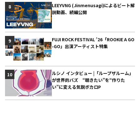
LEEYVNG (Jinmenusagi)によるビート解
8
説動画、続編公開
FUJI ROCK FESTIVAL ’26「ROOKIE A GO
9
-GO」出演アーティスト特集
ルシノ インタビュー |「ループザルーム」
10
が世界的バズ “聴きたい”を“作りた
い”に変える気鋭ボカロP