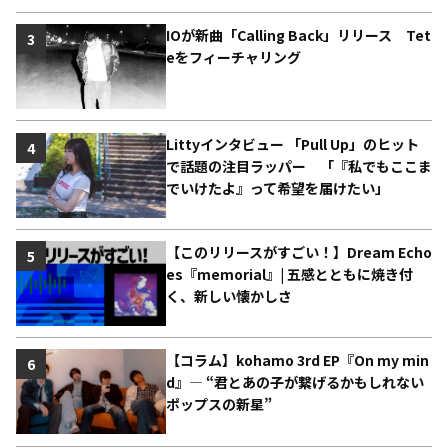
IOが新曲「Calling Back」リリース Tet
3
eをフィーチャリング
Littyインタビュー 「Pull Up」のヒット
4
で話題の注目ラッパー 「『私でもここま
でいけたよ』って希望を届けたい」
【このリリースがすごい！】Dream Echo
5
es『memorial』| 五感とともに焼き付
く、新しい懐かしさ
【コラム】kohamo 3rd EP『On my min
6
d』― “君とあの子が繋げるかもしれない
ポップスの新星”