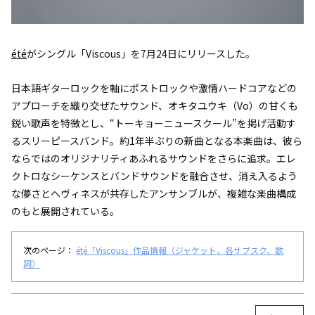
été
がシングル「Viscous」を7月24日にリリースした。
日本語ギターロックを軸にポストロックや激情ハードコアなどの
アプローチを織り交ぜたサウンド、オキタユウキ（Vo）の甘くも
鋭い歌声を特徴とし、“トーキョーニュースクール”を掲げ活動す
るスリーピースバンド。約1年半ぶりの新曲となる本楽曲は、彼ら
ならではのオリジナリティあふれるサウンドをさらに追求。エレ
クトロなシーケンスとバンドサウンドを融合させ、消え入るよう
な儚さとヘヴィネスが共存したアンサンブルが、複雑な楽曲構成
のもと展開されている。
次のページ：
été「Viscous」作品情報（ジャケット、各サブスク、歌
詞）