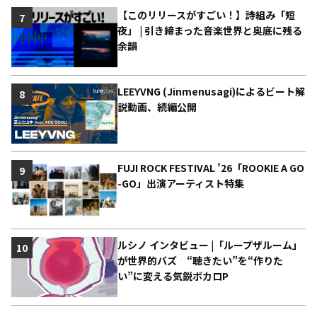
【このリリースがすごい！】詩組み「短
7
夜」 | 引き締まった音楽世界と奥底に残る
余韻
LEEYVNG (Jinmenusagi)によるビート解
8
説動画、続編公開
FUJI ROCK FESTIVAL ’26「ROOKIE A GO
9
-GO」出演アーティスト特集
ルシノ インタビュー |「ループザルーム」
10
が世界的バズ “聴きたい”を“作りた
い”に変える気鋭ボカロP