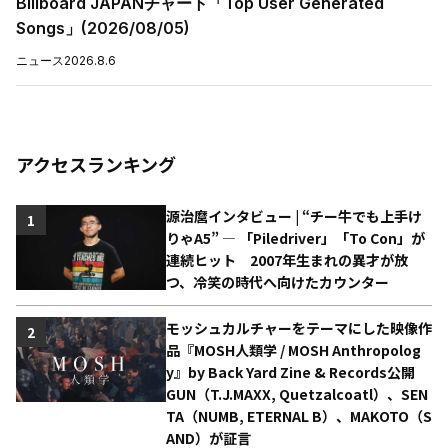
Billboard JAPANチャート「Top User Generated
Songs」(2026/08/05)
ニュース
2026.8.6
アクセスランキング
源治麿インタビュー | “チー牛でも上手け
1
りゃA5” ― 「Piledriver」「To Con」が
連続ヒット 2007年生まれの異才が放
つ、冷笑の時代へ向けたカウンター
モッシュカルチャーをテーマにした映像作
2
品『MOSH人類学 / MOSH Anthropolog
y』by Back Yard Zine & Records公開
GUN（T.J.MAXX, Quetzalcoatl）、SEN
TA（NUMB, ETERNAL B）、MAKOTO（S
AND）が証言