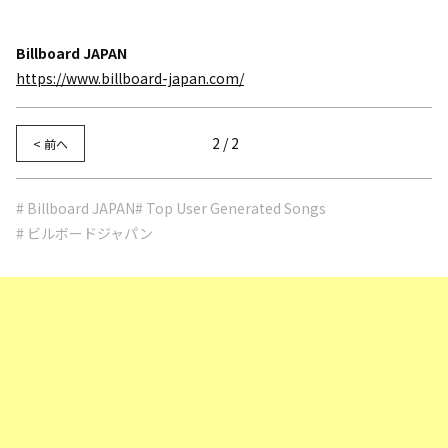
Billboard JAPAN
https://www.billboard-japan.com/
2 / 2
< 前へ
# Billboard JAPAN
# Top User Generated Songs
# ビルボードジャパン