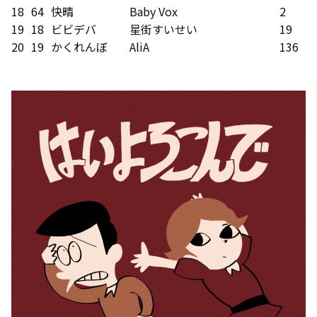
18
64
快晴
Baby Vox
2
19
18
ビビデバ
星街すいせい
19
20
19
かくれんぼ
AliA
136