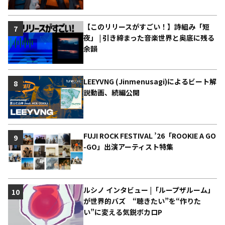
【このリリースがすごい！】詩組み「短
7
夜」 | 引き締まった音楽世界と奥底に残る
余韻
LEEYVNG (Jinmenusagi)によるビート解
8
説動画、続編公開
FUJI ROCK FESTIVAL ’26「ROOKIE A GO
9
-GO」出演アーティスト特集
ルシノ インタビュー |「ループザルーム」
10
が世界的バズ “聴きたい”を“作りた
い”に変える気鋭ボカロP