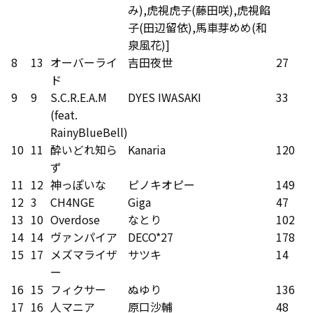
み),虎視虎子(藤田咲),虎視餡
子(田辺留依),馬車芽めめ(和
泉風花)]
8
13
オーバーライ
吉田夜世
27
ド
9
9
S.C.R.E.A.M
DYES IWASAKI
33
(feat.
RainyBlueBell)
10
11
酔いどれ知ら
Kanaria
120
ず
11
12
神っぽいな
ピノキオピー
149
12
3
CH4NGE
Giga
47
13
10
Overdose
なとり
102
14
14
ヴァンパイア
DECO*27
178
15
17
メズマライザ
サツキ
14
ー
16
15
フィクサー
ぬゆり
136
17
16
人マニア
原口沙輔
48