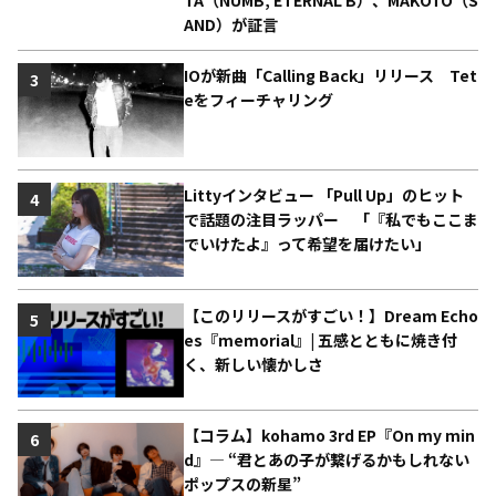
TA（NUMB, ETERNAL B）、MAKOTO（S
AND）が証言
IOが新曲「Calling Back」リリース Tet
3
eをフィーチャリング
Littyインタビュー 「Pull Up」のヒット
4
で話題の注目ラッパー 「『私でもここま
でいけたよ』って希望を届けたい」
【このリリースがすごい！】Dream Echo
5
es『memorial』| 五感とともに焼き付
く、新しい懐かしさ
【コラム】kohamo 3rd EP『On my min
6
d』― “君とあの子が繋げるかもしれない
ポップスの新星”