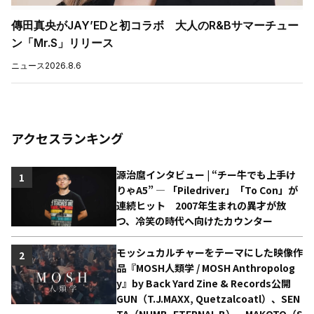
傳田真央がJAY’EDと初コラボ 大人のR&Bサマーチュー
ン「Mr.S」リリース
ニュース
2026.8.6
アクセスランキング
源治麿インタビュー | “チー牛でも上手け
1
りゃA5” ― 「Piledriver」「To Con」が
連続ヒット 2007年生まれの異才が放
つ、冷笑の時代へ向けたカウンター
モッシュカルチャーをテーマにした映像作
2
品『MOSH人類学 / MOSH Anthropolog
y』by Back Yard Zine & Records公開
GUN（T.J.MAXX, Quetzalcoatl）、SEN