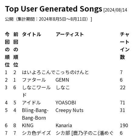
Top User Generated Songs
[2024/08/14
公開（集計期間：2024年8月5日～8月11日）]
今
前
タイトル
アーティスト
チャ
回
回
ート
の
の
イン
順
順
数
位
位
1
2
はいよろこんで
こっちのけんと
7
2
1
ファタール
GEMN
6
3
6
しなこワール
しなこ
22
ド
4
5
アイドル
YOASOBI
71
5
4
Bling-Bang-
Creepy Nuts
31
Bang-Born
6
8
KING
Kanaria
190
7
7
シカ色デイズ
シカ部 [鹿乃子のこ(潘めぐ
6