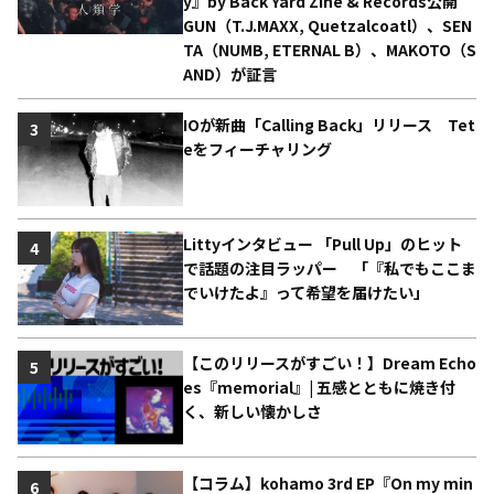
y』by Back Yard Zine & Records公開
GUN（T.J.MAXX, Quetzalcoatl）、SEN
TA（NUMB, ETERNAL B）、MAKOTO（S
AND）が証言
IOが新曲「Calling Back」リリース Tet
3
eをフィーチャリング
Littyインタビュー 「Pull Up」のヒット
4
で話題の注目ラッパー 「『私でもここま
でいけたよ』って希望を届けたい」
【このリリースがすごい！】Dream Echo
5
es『memorial』| 五感とともに焼き付
く、新しい懐かしさ
【コラム】kohamo 3rd EP『On my min
6