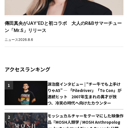
傳田真央がJAY’EDと初コラボ 大人のR&Bサマーチュー
ン「Mr.S」リリース
ニュース
2026.8.6
アクセスランキング
源治麿インタビュー | “チー牛でも上手け
1
りゃA5” ― 「Piledriver」「To Con」が
連続ヒット 2007年生まれの異才が放
つ、冷笑の時代へ向けたカウンター
モッシュカルチャーをテーマにした映像作
2
品『MOSH人類学 / MOSH Anthropolog