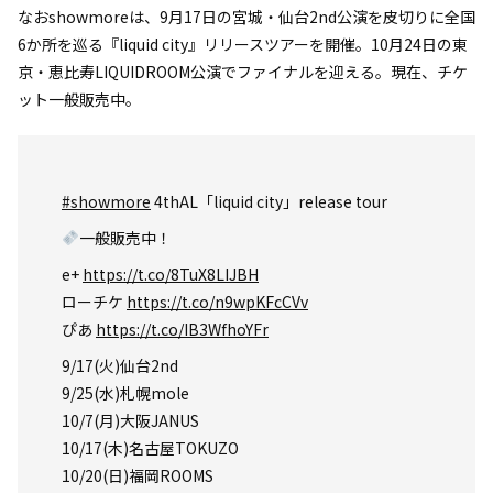
なおshowmoreは、9月17日の宮城・仙台2nd公演を皮切りに全国
6か所を巡る『liquid city』リリースツアーを開催。10月24日の東
京・恵比寿LIQUIDROOM公演でファイナルを迎える。現在、チケ
ット一般販売中。
#showmore
4thAL「liquid city」release tour
一般販売中！
e+
https://t.co/8TuX8LIJBH
ローチケ
https://t.co/n9wpKFcCVv
ぴあ
https://t.co/IB3WfhoYFr
9/17(火)仙台2nd
9/25(水)札幌mole
10/7(月)大阪JANUS
10/17(木)名古屋TOKUZO
10/20(日)福岡ROOMS