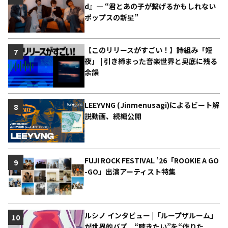
d』― “君とあの子が繋げるかもしれない
ポップスの新星”
【このリリースがすごい！】詩組み「短
7
夜」 | 引き締まった音楽世界と奥底に残る
余韻
LEEYVNG (Jinmenusagi)によるビート解
8
説動画、続編公開
FUJI ROCK FESTIVAL ’26「ROOKIE A GO
9
-GO」出演アーティスト特集
ルシノ インタビュー |「ループザルーム」
10
が世界的バズ “聴きたい”を“作りた