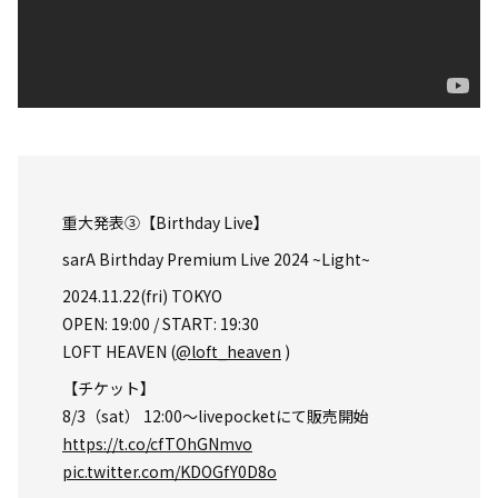
重大発表③【Birthday Live】
sarA Birthday Premium Live 2024 ~Light~
2024.11.22(fri) TOKYO
OPEN: 19:00 / START: 19:30
LOFT HEAVEN (
@loft_heaven
)
【チケット】
8/3（sat） 12:00〜livepocketにて販売開始
https://t.co/cfTOhGNmvo
pic.twitter.com/KDOGfY0D8o