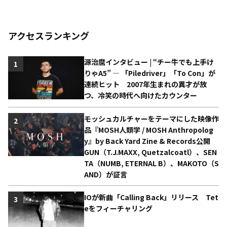
アクセスランキング
源治麿インタビュー | “チー牛でも上手け
1
りゃA5” ― 「Piledriver」「To Con」が
連続ヒット 2007年生まれの異才が放
つ、冷笑の時代へ向けたカウンター
モッシュカルチャーをテーマにした映像作
2
品『MOSH人類学 / MOSH Anthropolog
y』by Back Yard Zine & Records公開
GUN（T.J.MAXX, Quetzalcoatl）、SEN
TA（NUMB, ETERNAL B）、MAKOTO（S
AND）が証言
IOが新曲「Calling Back」リリース Tet
3
eをフィーチャリング