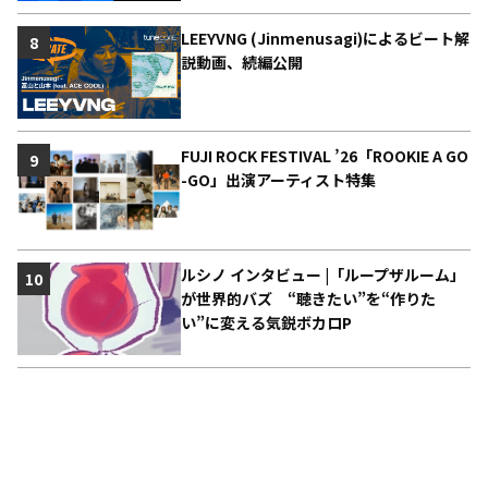
LEEYVNG (Jinmenusagi)によるビート解
8
説動画、続編公開
FUJI ROCK FESTIVAL ’26「ROOKIE A GO
9
-GO」出演アーティスト特集
ルシノ インタビュー |「ループザルーム」
10
が世界的バズ “聴きたい”を“作りた
い”に変える気鋭ボカロP