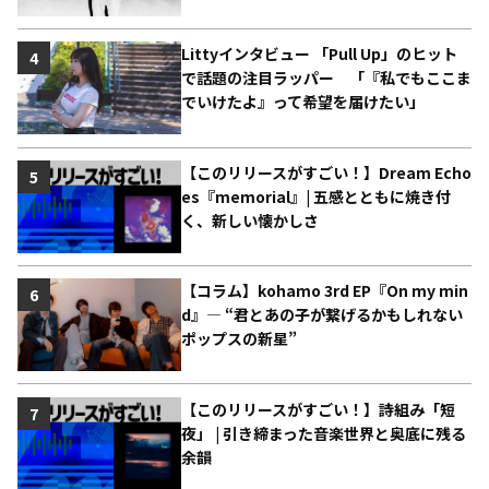
Littyインタビュー 「Pull Up」のヒット
4
で話題の注目ラッパー 「『私でもここま
でいけたよ』って希望を届けたい」
【このリリースがすごい！】Dream Echo
5
es『memorial』| 五感とともに焼き付
く、新しい懐かしさ
【コラム】kohamo 3rd EP『On my min
6
d』― “君とあの子が繋げるかもしれない
ポップスの新星”
【このリリースがすごい！】詩組み「短
7
夜」 | 引き締まった音楽世界と奥底に残る
余韻