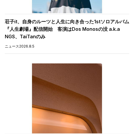
荘子it、自身のルーツと人生に向き合った1stソロアルバム
『人生劇場』配信開始 客演はDos Monosの没 a.k.a
NGS、TaiTanのみ
ニュース
2026.8.5