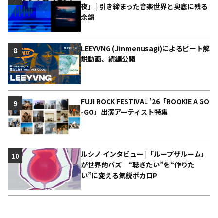
夜」 | 引き締まった音楽世界と奥底に残る
余韻
LEEYVNG (Jinmenusagi)によるビート解
8
説動画、続編公開
FUJI ROCK FESTIVAL ’26「ROOKIE A GO
9
-GO」出演アーティスト特集
ルシノ インタビュー |「ループザルーム」
10
が世界的バズ “聴きたい”を“作りた
い”に変える気鋭ボカロP