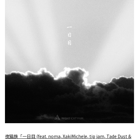
夜猫族「一日目 (feat. noma, XakiMichele, tip jam, Tade Dust &