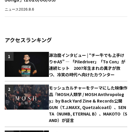
ニュース
2026.8.6
アクセスランキング
源治麿インタビュー | “チー牛でも上手け
1
りゃA5” ― 「Piledriver」「To Con」が
連続ヒット 2007年生まれの異才が放
つ、冷笑の時代へ向けたカウンター
モッシュカルチャーをテーマにした映像作
2
品『MOSH人類学 / MOSH Anthropolog
y』by Back Yard Zine & Records公開
GUN（T.J.MAXX, Quetzalcoatl）、SEN
TA（NUMB, ETERNAL B）、MAKOTO（S
AND）が証言