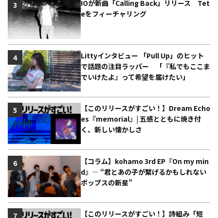
IOが新曲「Calling Back」リリース Tet
3
eをフィーチャリング
Littyインタビュー 「Pull Up」のヒット
4
で話題の注目ラッパー 「『私でもここま
でいけたよ』って希望を届けたい」
【このリリースがすごい！】Dream Echo
5
es『memorial』| 五感とともに焼き付
く、新しい懐かしさ
【コラム】kohamo 3rd EP『On my min
6
d』― “君とあの子が繋げるかもしれない
ポップスの新星”
【このリリースがすごい！】詩組み「短
7