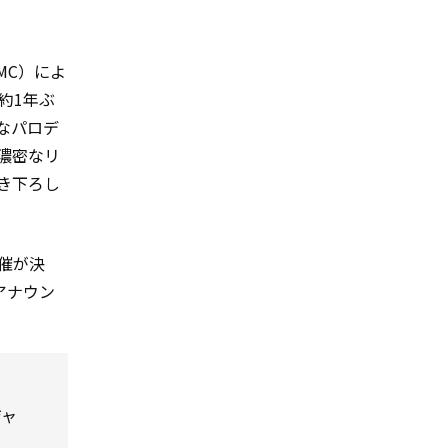
MC）によ
来約1年ぶ
なパロデ
と濃密なリ
描き下ろし
開催が決
アナウン
ジャ