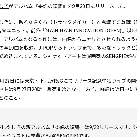
しき
がアルバム『委託の復讐』を9月23日にリリースした。
しきは、栃乙女ざくろ（トラックメイカー）と点滅する意識（
楽ユニット。前作『NYAN NYAN INNOVATION (OPEN)』以
ーアルバムとなる本作には、曲名からニヤリとさせられるよう
の全10曲を収録。J-POPからトラップまで、多彩なトラック
詰め込まれている。ジャケットアートは漫画家のSENGPIEが
0月27日には東京・下北沢ReGにてリリース記念単独ライブの
ットは9月27日20時に販売開始となっており、詳細は近日中に
とのこと。
がしやしきの新アルバム「委託の復讐」は9/23リリースです。
ットイラストは先輩さん(
@SENGPIE
)です。