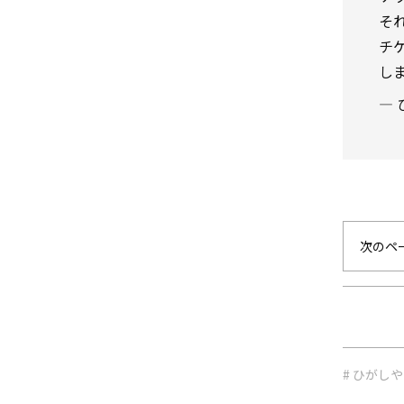
そ
チ
し
— 
次のペ
# ひがし