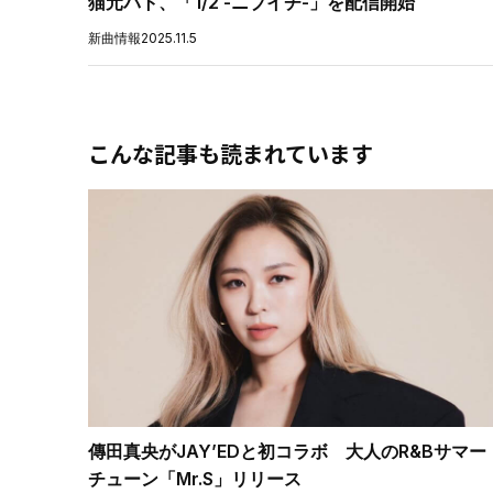
猫元パト、「1/2 -ニブイチ-」を配信開始
新曲情報
2025.11.5
こんな記事も読まれています
傳田真央がJAY’EDと初コラボ 大人のR&Bサマー
チューン「Mr.S」リリース