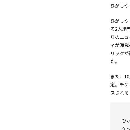
ひがしや
ひがしや
る2人組音
りのニュ
ィが満載
リックが
た。
また、1
定。チケ
スされる
ひ
ケ