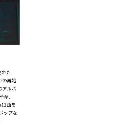
された
ぶりの再始
のアルバ
な革命」
全11曲を
ポップな
。