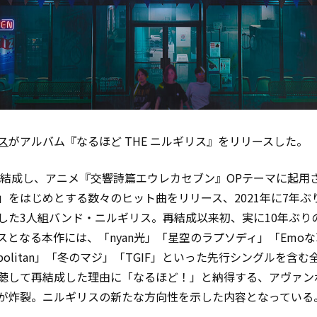
ス
がアルバム『なるほど THE ニルギリス』をリリースした。
年に結成し、アニメ『交響詩篇エウレカセブン』OPテーマに起用
ura」をはじめとする数々のヒット曲をリリース、2021年に7年
した3人組バンド・ニルギリス。再結成以来初、実に10年ぶり
スとなる本作には、「nyan光」「星空のラプソディ」「Emo
opolitan」「冬のマジ」「TGIF」といった先行シングルを含む
聴して再結成した理由に「なるほど！」と納得する、アヴァン
が炸裂。ニルギリスの新たな方向性を示した内容となっている