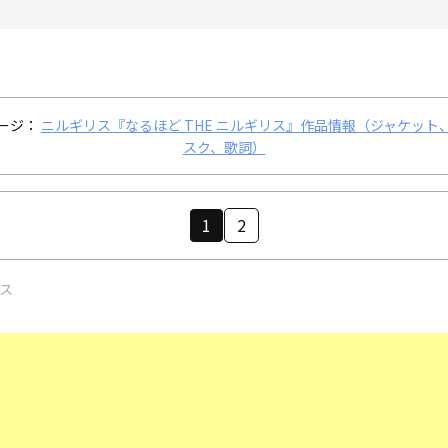
ージ：
ニルギリス『なるほど THE ニルギリス』作品情報（ジャケット
スク、歌詞）
1
2
リス