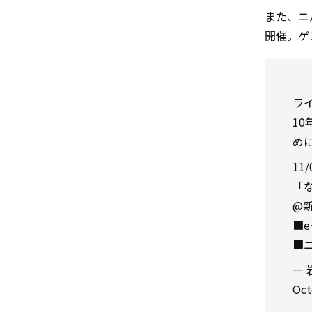
また、ニ
開催。ゲス
ラ
1
め
11
「
@新
■e
■
— 
Oct