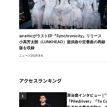
airatticがラストEP『Synchronicity』リリース
小高芳太朗（LUNKHEAD）提供曲や定番曲の再録
版を収録
ニュース
2026.8.6
アクセスランキング
源治麿インタビュー | 
1
「Piledriver」「T
生まれの異才が放つ、