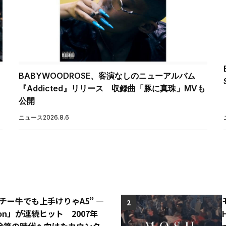
BABYWOODROSE、客演なしのニューアルバム
『Addicted』リリース 収録曲「豚に真珠」MVも
公開
ニュース
2026.8.6
“チー牛でも上手けりゃA5” ―
2
o Con」が連続ヒット 2007年
冷笑の時代へ向けたカウンタ