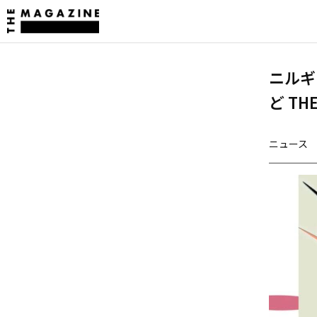
ニルギ
ど T
ニュース