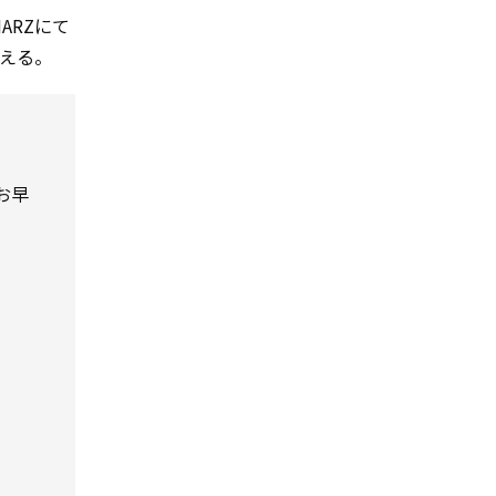
ARZにて
迎える。
お早