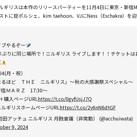
ルギリスは本作のリリースパーティーを11月4日に東京・新宿M
トに掟ポルシェ、kim taehoon、VJにNess（Eschakra）を
イブやるぞー
0年ぶりに同じ場所で！ニルギリス ライブします！！チケットは
に
/04(月・祝）
なるほど ＴＨＥ ニルギリス」～秋の大感謝祭スペシャル～
宿ＭＡＲＺ 17:30〜
＋購入ページURL
https://t.co/0gyfUsjJ7Q
ニルギリスホームページURL
https://t.co/2y6nN6dtGF
岩田アッチュ ニルギリス 月蝕會議（非常勤） (@acchuiwata)
ober 9, 2024