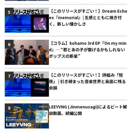
【このリリースがすごい！】Dream Echo
5
es『memorial』| 五感とともに焼き付
く、新しい懐かしさ
【コラム】kohamo 3rd EP『On my min
6
d』― “君とあの子が繋げるかもしれない
ポップスの新星”
【このリリースがすごい！】詩組み「短
7
夜」 | 引き締まった音楽世界と奥底に残る
余韻
LEEYVNG (Jinmenusagi)によるビート解
8
説動画、続編公開