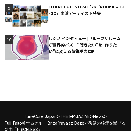
FUJI ROCK FESTIVAL ’26「ROOKIE A GO
9
-GO」出演アーティスト特集
ルシノ インタビュー |「ループザルーム」
10
が世界的バズ “聴きたい”を“作りた
い”に変える気鋭ボカロP
>
>
>
TuneCore Japan
THE MAGAZINE
News
Fuji Taito擁するクルー Briza Yavaisz Dazeが復活の狼煙を挙げる
新曲「PRICELESS」