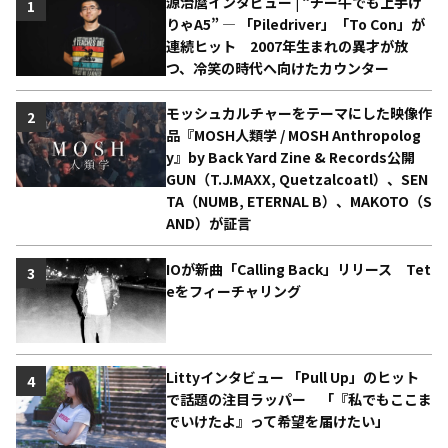
源治麿インタビュー | “チー牛でも上手け
1
りゃA5” ― 「Piledriver」「To Con」が
連続ヒット 2007年生まれの異才が放
つ、冷笑の時代へ向けたカウンター
モッシュカルチャーをテーマにした映像作
2
品『MOSH人類学 / MOSH Anthropolog
y』by Back Yard Zine & Records公開
GUN（T.J.MAXX, Quetzalcoatl）、SEN
TA（NUMB, ETERNAL B）、MAKOTO（S
AND）が証言
IOが新曲「Calling Back」リリース Tet
3
eをフィーチャリング
Littyインタビュー 「Pull Up」のヒット
4
で話題の注目ラッパー 「『私でもここま
でいけたよ』って希望を届けたい」