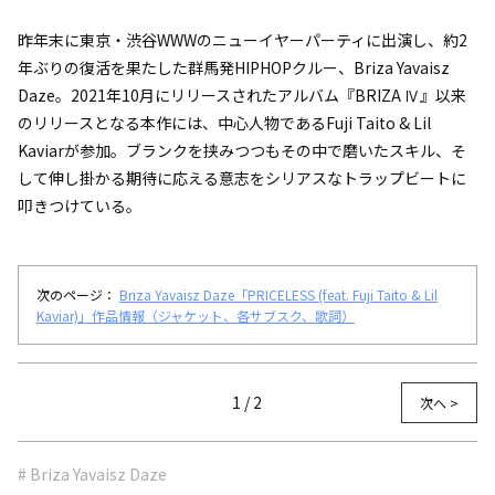
昨年末に東京・渋谷WWWのニューイヤーパーティに出演し、約2
年ぶりの復活を果たした群馬発HIPHOPクルー、Briza Yavaisz
Daze。2021年10月にリリースされたアルバム『BRIZA Ⅳ』以来
のリリースとなる本作には、中心人物であるFuji Taito & Lil
Kaviarが参加。ブランクを挟みつつもその中で磨いたスキル、そ
して伸し掛かる期待に応える意志をシリアスなトラップビートに
叩きつけている。
次のページ：
Briza Yavaisz Daze「PRICELESS (feat. Fuji Taito & Lil
Kaviar)」作品情報（ジャケット、各サブスク、歌詞）
1 / 2
次へ >
# Briza Yavaisz Daze