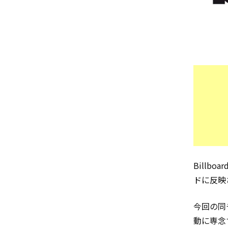
Billb
ドに反映
今回の同
動に専念