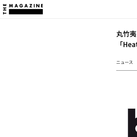
丸竹夷な
「Heat
ニュース