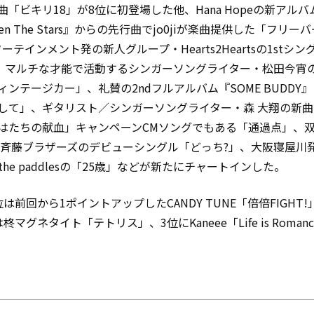
曲「ビキリ18」が8位に初登場した他、Hana Hopeの新アルバ
een The Stars』からの先行曲でjo0jiが楽曲提供した「フリー
ーテインメント発の新人グループ・Hearts2Heartsの1stシン
e」、マルチな才能で活動するシンガーソングライター・松田今宵の
ィンテージカー」、礼賛の2ndフルアルバム『SOME BUDDY
して」、ギタリスト／シンガーソングライター・森 大翔の新
はたちの献血」キャンペーンCMソングでもある「通過点」、
・斉藤ブラザーズのデビューシングル「どっち?」、大阪寝屋川
he paddlesの「25歳」などが新たにチャートインした。
は前回から1ポイントアップしたCANDY TUNE「倍倍FIGHT!
柊マグネタイト「テトリス」、3位にKaneee「Life is Roman