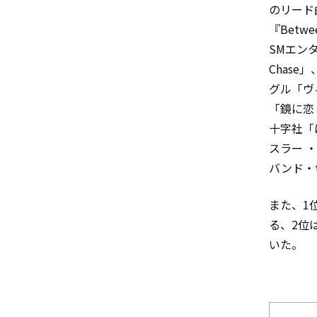
のリード
『Betw
SMエンタ
Chas
グル「ヴ
「鏡に恋
十字社「
スラー 
バンド・t
また、1位
る、2位は
いた。