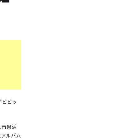
曲がビビッ
し音楽活
tアルバム