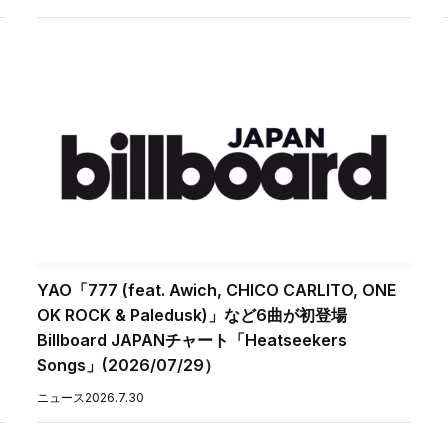
YAO「777 (feat. Awich, CHICO CARLITO, ONE
OK ROCK & Paledusk)」など6曲が初登場
Billboard JAPANチャート「Heatseekers
Songs」(2026/07/29）
ニュース
2026.7.30