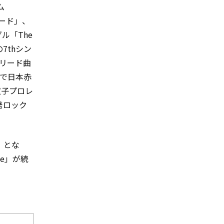
ム
バード」、
グル「The
7thシン
』リード曲
曲で日本赤
双子プロレ
発ロック
」とな
ce」が続