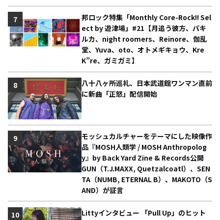
邦ロック特集「Monthly Core-Rock!! Sel
7
ect by 遊津場」#21【月追う彼方、パキ
ルカ、night roomers、Reinore、伽乱
堂、Yuva、oto、オトメギキョウ、Kre
K”re、ガミガミ】
八十八ヶ所巡礼、日本武道館ワンマン直前
8
に新曲「正怒」配信開始
モッシュカルチャーをテーマにした映像作
9
品『MOSH人類学 / MOSH Anthropolog
y』by Back Yard Zine & Records公開
GUN（T.J.MAXX, Quetzalcoatl）、SEN
TA（NUMB, ETERNAL B）、MAKOTO（S
AND）が証言
Littyインタビュー 「Pull Up」のヒット
10