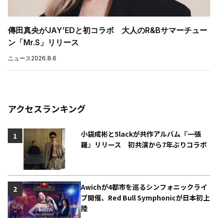
傳田真央がJAY’EDと初コラボ 大人のR&Bサマーチュー
ン「Mr.S」リリース
ニュース
2026.8.6
アクセスランキング
小袋成彬と5lackが共作アルバム『一張
1
羅』リリース 初共演から7年ぶりコラボ
Awichが4都市を巡るシンフォニックライ
2
ブ開催、Red Bull Symphonicが日本初上
陸