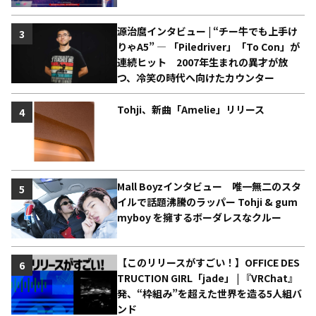
源治麿インタビュー | “チー牛でも上手け
3
りゃA5” ― 「Piledriver」「To Con」が
連続ヒット 2007年生まれの異才が放
つ、冷笑の時代へ向けたカウンター
Tohji、新曲「Amelie」リリース
4
Mall Boyzインタビュー 唯一無二のスタ
5
イルで話題沸騰のラッパー Tohji & gum
myboy を擁するボーダレスなクルー
【このリリースがすごい！】OFFICE DES
6
TRUCTION GIRL「jade」 | 『VRChat』
発、“枠組み”を超えた世界を造る5人組バ
ンド