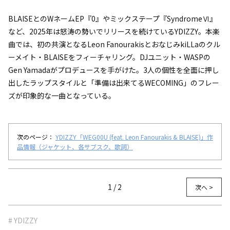
BLAISEとのWネームEP『0』やミックステープ『SyndromeⅥ』
など、2025年は怒涛の勢いでリリースを続けているYDIZZY。本楽
曲では、初の共演となるLeon FanourakisとおなじみkiLLaのクル
ーメイト・BLAISEをフィーチャリング。DJユニット・WASPの
Gen Yamadaがプロデュースを手がけた。3人の個性を全面に押し
出したラップスタイルと「
準備は出来てるWECOMING
」のフレー
ズが印象的な一曲となっている。
次のページ：
YDIZZY「WEG00U (feat. Leon Fanourakis & BLAISE)」作
品情報（ジャケット、各サブスク、歌詞）
1 / 2
次へ >
# YDIZZY