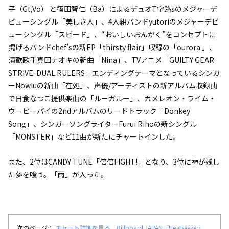
子（Gt,Vo） と篠田智仁（Ba）によるデュオT字路sのメジャーデ
ビューシングル「美しき人」、4人組バンドyutoriのメジャーデビ
ューシングル「スピード」、“おいしいおんがく”をコンセプトに
掲げるバンドchef’sの新EP「thirsty flair」収録の「ourora 」、
演歌歌手真田ナオキの新曲「Nina」、TVアニメ「GUILTY GEAR
STRIVE: DUAL RULERS」エンディングテーマとなっているシンガ
ーNowluの新曲「在処」、声優/アーティストの新アルバム収録曲
で日食なつこ提供楽曲の「ルーガルー」、カメレオン・ライム・
ウーピーパイの2ndアルバムのリードトラック「Donkey
Song」、シンガーソングライターFurui Rihoの新シングル
「MONSTER」など11曲が新たにチャートインした。
また、2位はCANDY TUNE「倍倍FIGHT!」となり、3位に神が残し
た夢を喰う。「雨」が入った。
次のページ：
チャート詳細を見る Billboard JAPAN「Heatseekers