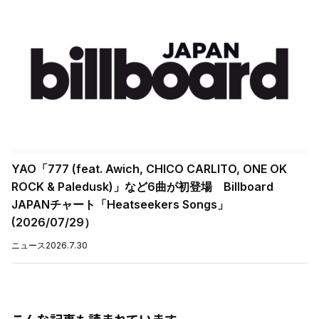
YAO「777 (feat. Awich, CHICO CARLITO, ONE OK
ROCK & Paledusk)」など6曲が初登場 Billboard
JAPANチャート「Heatseekers Songs」
(2026/07/29）
ニュース
2026.7.30