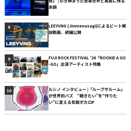
夜」 | 引き締まった音楽世界と奥底に残る
余韻
LEEYVNG (Jinmenusagi)によるビート解
8
説動画、続編公開
FUJI ROCK FESTIVAL ’26「ROOKIE A GO
9
-GO」出演アーティスト特集
ルシノ インタビュー |「ループザルーム」
10
が世界的バズ “聴きたい”を“作りた
い”に変える気鋭ボカロP