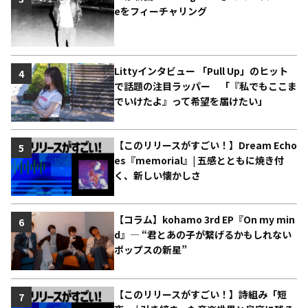
eをフィーチャリング
Littyインタビュー 「Pull Up」のヒット
4
で話題の注目ラッパー 「『私でもここま
でいけたよ』って希望を届けたい」
【このリリースがすごい！】Dream Echo
5
es『memorial』| 五感とともに焼き付
く、新しい懐かしさ
【コラム】kohamo 3rd EP『On my min
6
d』― “君とあの子が繋げるかもしれない
ポップスの新星”
【このリリースがすごい！】詩組み「短
7