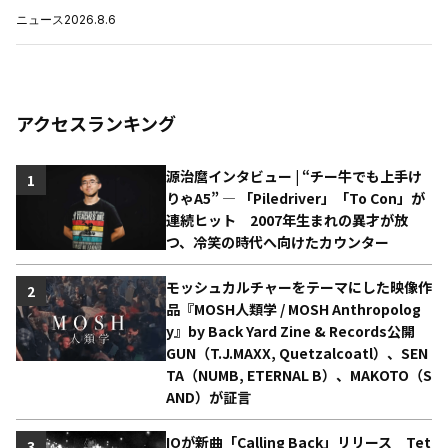
ニュース
2026.8.6
アクセスランキング
源治麿インタビュー | “チー牛でも上手け
1
りゃA5” ― 「Piledriver」「To Con」が
連続ヒット 2007年生まれの異才が放
つ、冷笑の時代へ向けたカウンター
モッシュカルチャーをテーマにした映像作
2
品『MOSH人類学 / MOSH Anthropolog
y』by Back Yard Zine & Records公開
GUN（T.J.MAXX, Quetzalcoatl）、SEN
TA（NUMB, ETERNAL B）、MAKOTO（S
AND）が証言
IOが新曲「Calling Back」リリース Tet
3