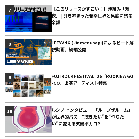
【このリリースがすごい！】詩組み「短
7
夜」 | 引き締まった音楽世界と奥底に残る
余韻
LEEYVNG (Jinmenusagi)によるビート解
8
説動画、続編公開
FUJI ROCK FESTIVAL ’26「ROOKIE A GO
9
-GO」出演アーティスト特集
ルシノ インタビュー |「ループザルーム」
10
が世界的バズ “聴きたい”を“作りた
い”に変える気鋭ボカロP