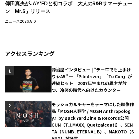
傳田真央がJAY’EDと初コラボ 大人のR&Bサマーチュー
ン「Mr.S」リリース
ニュース
2026.8.6
アクセスランキング
源治麿インタビュー | “チー牛でも上手け
1
りゃA5” ― 「Piledriver」「To Con」が
連続ヒット 2007年生まれの異才が放
つ、冷笑の時代へ向けたカウンター
モッシュカルチャーをテーマにした映像作
2
品『MOSH人類学 / MOSH Anthropolog
y』by Back Yard Zine & Records公開
GUN（T.J.MAXX, Quetzalcoatl）、SEN
TA（NUMB, ETERNAL B）、MAKOTO（S
AND）が証言