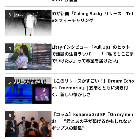
IOが新曲「Calling Back」リリース Tet
3
eをフィーチャリング
Littyインタビュー 「Pull Up」のヒット
4
で話題の注目ラッパー 「『私でもここま
でいけたよ』って希望を届けたい」
【このリリースがすごい！】Dream Echo
5
es『memorial』| 五感とともに焼き付
く、新しい懐かしさ
【コラム】kohamo 3rd EP『On my min
6
d』― “君とあの子が繋げるかもしれない
ポップスの新星”