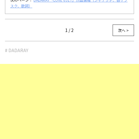
スク、歌詞）
1 / 2
次へ >
# DADARAY