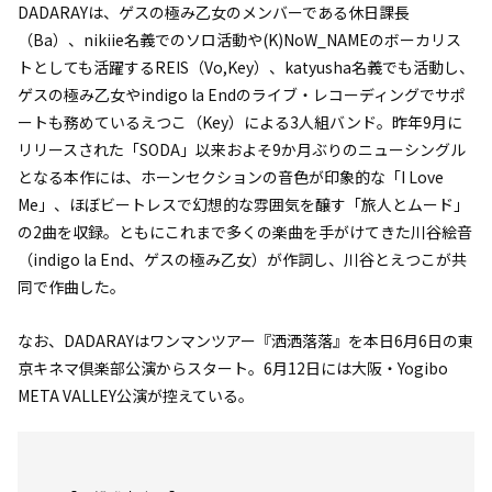
DADARAYは、ゲスの極み乙女のメンバーである休日課長
（Ba）、nikiie名義でのソロ活動や(K)NoW_NAMEのボーカリス
トとしても活躍するREIS（Vo,Key）、katyusha名義でも活動し、
ゲスの極み乙女やindigo la Endのライブ・レコーディングでサポ
ートも務めているえつこ（Key）による3人組バンド。昨年9月に
リリースされた「SODA」以来およそ9か月ぶりのニューシングル
となる本作には、ホーンセクションの音色が印象的な「I Love
Me」、ほぼビートレスで幻想的な雰囲気を醸す「旅人とムード」
の2曲を収録。ともにこれまで多くの楽曲を手がけてきた川谷絵音
（indigo la End、ゲスの極み乙女）が作詞し、川谷とえつこが共
同で作曲した。
なお、DADARAYはワンマンツアー『洒洒落落』を本日6月6日の東
京キネマ倶楽部公演からスタート。6月12日には大阪・Yogibo
META VALLEY公演が控えている。