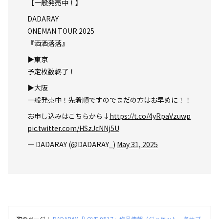
【一般発売中！】
DADARAY
ONEMAN TOUR 2025
『洒洒落落』
▶︎東京
予定枚数終了！
▶︎大阪
一般発売中！先着順ですのでまだの方はお早めに！！
お申し込みはこちらから↓
https://t.co/4yRpaVzuwp
pic.twitter.com/HSzJcNNj5U
— DADARAY (@DADARAY_)
May 31, 2025
次のページ：
DADARAY「LOVE 0517」作品情報（ジャケット、各サブ