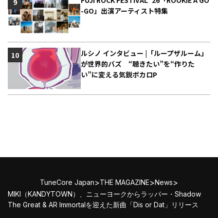
FUJI ROCK FESTIVAL ’26「ROOKIE A GO
9
-GO」出演アーティスト特集
ルシノ インタビュー |「ループザルーム」
10
が世界的バズ “聴きたい”を“作りた
い”に変える気鋭ボカロP
>
>
>
TuneCore Japan
THE MAGAZINE
News
MIKI（KANDYTOWN）、ニューヨークからラッパー・Shadow
The Great & AR Immortalを迎えた新曲「Dis or Dat」リリース