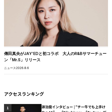
傳田真央がJAY’EDと初コラボ 大人のR&Bサマーチュー
ン「Mr.S」リリース
ニュース
2026.8.6
アクセスランキング
源治麿インタビュー | “チー牛でも上手け
1