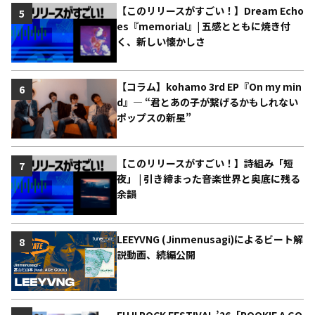
【このリリースがすごい！】Dream Echo
5
es『memorial』| 五感とともに焼き付
く、新しい懐かしさ
【コラム】kohamo 3rd EP『On my min
6
d』― “君とあの子が繋げるかもしれない
ポップスの新星”
【このリリースがすごい！】詩組み「短
7
夜」 | 引き締まった音楽世界と奥底に残る
余韻
LEEYVNG (Jinmenusagi)によるビート解
8
説動画、続編公開