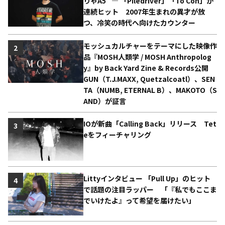
りゃA5” ― 「Piledriver」「To Con」が
連続ヒット 2007年生まれの異才が放
つ、冷笑の時代へ向けたカウンター
モッシュカルチャーをテーマにした映像作
2
品『MOSH人類学 / MOSH Anthropolog
y』by Back Yard Zine & Records公開
GUN（T.J.MAXX, Quetzalcoatl）、SEN
TA（NUMB, ETERNAL B）、MAKOTO（S
AND）が証言
IOが新曲「Calling Back」リリース Tet
3
eをフィーチャリング
Littyインタビュー 「Pull Up」のヒット
4
で話題の注目ラッパー 「『私でもここま
でいけたよ』って希望を届けたい」