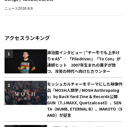
ニュース
2026.8.6
アクセスランキング
源治麿インタビュー | “チー牛でも上手け
1
りゃA5” ― 「Piledriver」「To Con」が
連続ヒット 2007年生まれの異才が放
つ、冷笑の時代へ向けたカウンター
モッシュカルチャーをテーマにした映像作
2
品『MOSH人類学 / MOSH Anthropolog
y』by Back Yard Zine & Records公開
GUN（T.J.MAXX, Quetzalcoatl）、SEN
TA（NUMB, ETERNAL B）、MAKOTO（S
AND）が証言