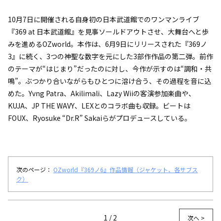
10月7日に開催される自身初の日本武道館でのワンマンライブ
『369 at 日本武道館』を見事ソールドアウトさせ、大舞台へと歩
みを進めるOZworld。本作は、6月9日にリリースされた『369ノ
3』に続く、3つの神聖な数字を元にした3部作作品の第二弾。前作
のテーマが“はじまり”だったのに対し、今作が示すのは“調和・共
鳴”。ぶつかり合いながらもひとつに溶け合う、その過程を音に込
めた。Yvng Patra、Akilimali、Lazy Wiiの客演参加楽曲や、
KUJA、JP THE WAVY、LEXとのコラボ曲も収録。ビートは
FOUX、Ryosuke “Dr.R” Sakaiらがプロデュースしている。
次のページ：
OZworld『369ノ6』作品情報（ジャケット、各サブス
ク）
1 / 2
次へ >