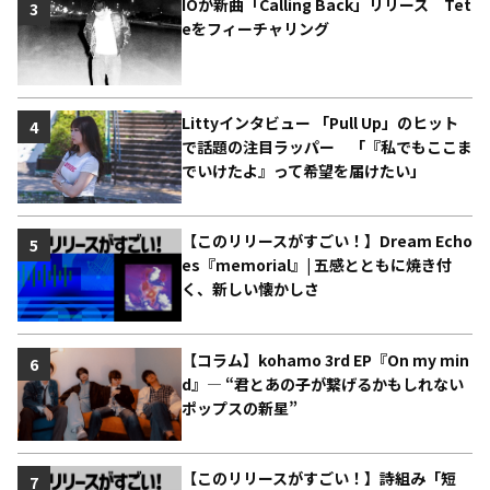
IOが新曲「Calling Back」リリース Tet
3
eをフィーチャリング
Littyインタビュー 「Pull Up」のヒット
4
で話題の注目ラッパー 「『私でもここま
でいけたよ』って希望を届けたい」
【このリリースがすごい！】Dream Echo
5
es『memorial』| 五感とともに焼き付
く、新しい懐かしさ
【コラム】kohamo 3rd EP『On my min
6
d』― “君とあの子が繋げるかもしれない
ポップスの新星”
【このリリースがすごい！】詩組み「短
7