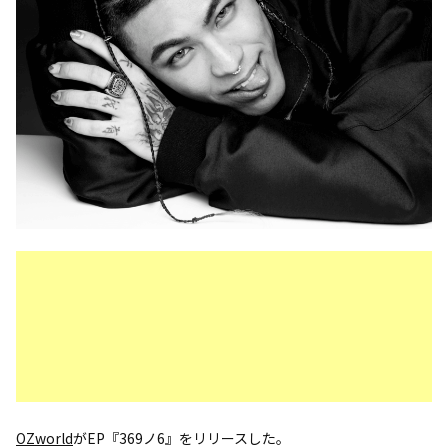
OZworld
がEP『369ノ6』をリリースした。