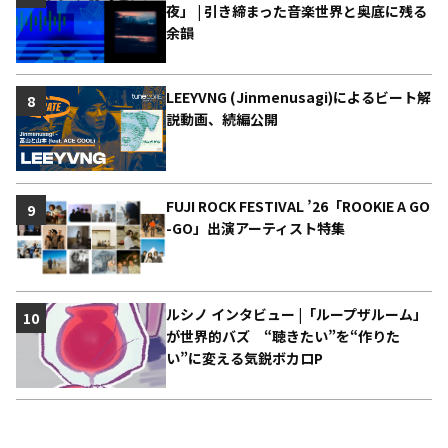
夜」 | 引き締まった音楽世界と奥底に残る
余韻
LEEYVNG (Jinmenusagi)によるビート解
8
説動画、続編公開
FUJI ROCK FESTIVAL ’26「ROOKIE A GO
9
-GO」出演アーティスト特集
ルシノ インタビュー |「ループザルーム」
10
が世界的バズ “聴きたい”を“作りた
い”に変える気鋭ボカロP