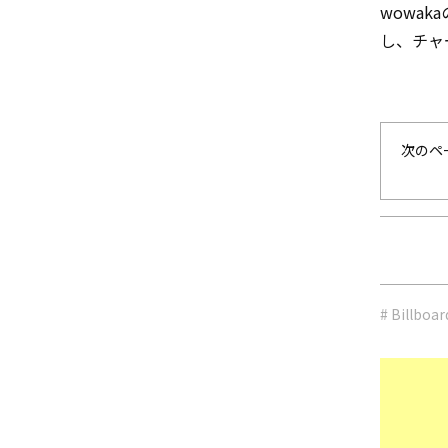
wowa
し、チャ
次のペ
# Billboa