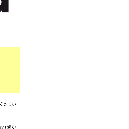
バズってい
。
y (超か