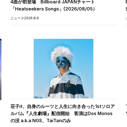
4曲が初登場 Billboard JAPANチャート
「Heatseekers Songs」(2026/08/05）
ニュース
2026.8.6
荘子it、自身のルーツと人生に向き合った1stソロア
ルバム『人生劇場』配信開始 客演はDos Monos
の没 a.k.a NGS、TaiTanのみ