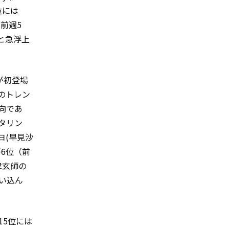
位には
（前週5
と急浮上
」が初登場
のトレン
向であ
タリン
チヨ(早見沙
」が6位（前
津玄師の
食い込ん
15位には