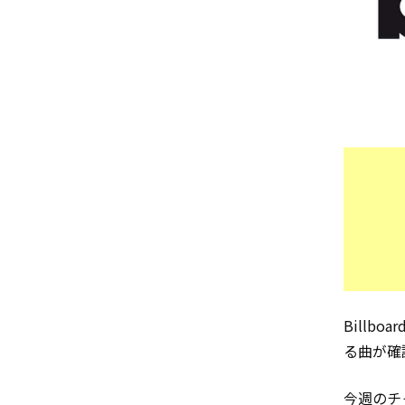
Billb
る曲が確
今週のチャ