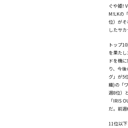
ぐや姫! 
M!LKの
位）がそ
したサカ
トップ10
を果たし
ドを機に
り、今後
グ」が5位
織)の「ワ
週8位）
「IRI
だ。前週6
11位以