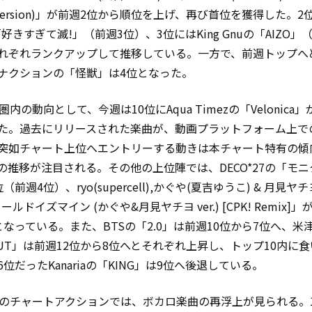
Version)」が前週2位から順位を上げ、再び首位を獲得した。2
「好きすぎて滅!」（前週3位）、3位にはKing Gnuの「AIZO」
れぞれランクアップして推移している。一方で、前週トップへ
ナクションの「怪獣」は4位となった。
圏内の動向として、今週は10位にAqua Timezの「Velonica
た。過去にリリースされた楽曲が、動画プラットフォーム上で
突如チャート上位へエントリーする動きは本チャート特有の傾
の推移が注目される。その他の上位陣では、DECO*27の「モニ
（前週4位）、ryo(supercell),かぐや(夏吉ゆうこ) & 月見ヤ
ールドイズマイン (かぐや&月見ヤチヨ ver.) [CPK! Remix]
となっている。また、BTSの「2.0」は前週10位から7位へ、米
S OUT」は前週12位から8位へとそれぞれ上昇し、トップ10内に
位だったKanariaの「KING」は9位へ後退している。
下のチャートアクションでは、ボカロ楽曲の再浮上が見られる。