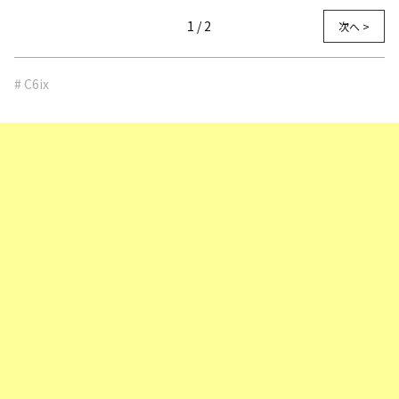
1 / 2
次へ >
# C6ix