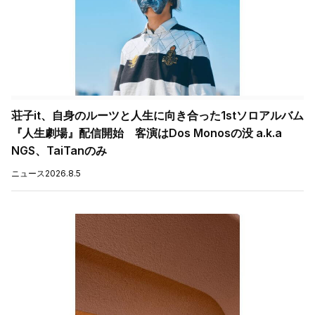
荘子it、自身のルーツと人生に向き合った1stソロアルバム
『人生劇場』配信開始 客演はDos Monosの没 a.k.a
NGS、TaiTanのみ
ニュース
2026.8.5