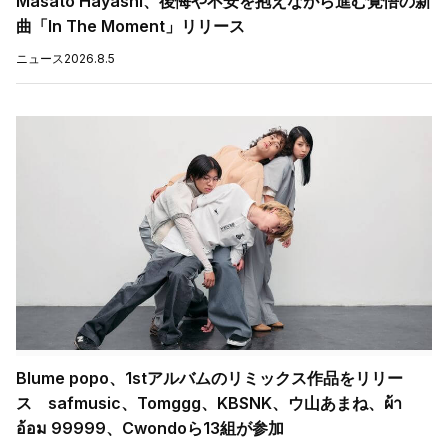
Masato Hayashi、後悔や不安を抱えながら進む覚悟の新
曲「In The Moment」リリース
ニュース
2026.8.5
Blume popo、1stアルバムのリミックス作品をリリー
ス safmusic、Tomggg、KBSNK、ウ山あまね、ผ้า
อ้อม 99999、Cwondoら13組が参加