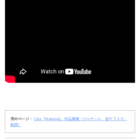
次のページ：
C6ix「Wakaru6」作品情報（ジャケット、各サブスク、
歌詞）