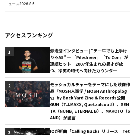
ニュース
2026.8.5
アクセスランキング
源治麿インタビュー | “チー牛でも上手け
1
りゃA5” ― 「Piledriver」「To Con」が
連続ヒット 2007年生まれの異才が放
つ、冷笑の時代へ向けたカウンター
モッシュカルチャーをテーマにした映像作
2
品『MOSH人類学 / MOSH Anthropolog
y』by Back Yard Zine & Records公開
GUN（T.J.MAXX, Quetzalcoatl）、SEN
TA（NUMB, ETERNAL B）、MAKOTO（S
AND）が証言
IOが新曲「Calling Back」リリース Tet
3