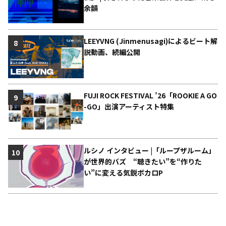
余韻
LEEYVNG (Jinmenusagi)によるビート解
8
説動画、続編公開
FUJI ROCK FESTIVAL ’26「ROOKIE A GO
9
-GO」出演アーティスト特集
ルシノ インタビュー |「ループザルーム」
10
が世界的バズ “聴きたい”を“作りた
い”に変える気鋭ボカロP