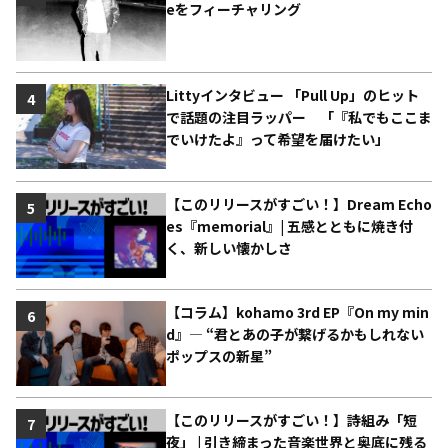
eをフィーチャリング
Littyインタビュー 「Pull Up」のヒット
4
で話題の注目ラッパー 「『私でもここま
でいけたよ』って希望を届けたい」
【このリリースがすごい！】Dream Echo
5
es『memorial』| 五感とともに焼き付
く、新しい懐かしさ
【コラム】kohamo 3rd EP『On my min
6
d』― “君とあの子が繋げるかもしれない
ポップスの新星”
【このリリースがすごい！】詩組み「短
7
夜」 | 引き締まった音楽世界と奥底に残る