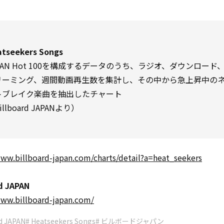
tseekers Songs
PAN Hot 100を構成するデータのうち、ラジオ、ダウンロード
リーミング、週間動画再生数を集計し、その中から急上昇中の
トブレイク楽曲を抽出したチャート
illboard JAPANより）
www.billboard-japan.com/charts/detail?a=heat_seekers
d JAPAN
www.billboard-japan.com/
rd JAPAN
# Heatseekers Songs
# ビルボードジャパン