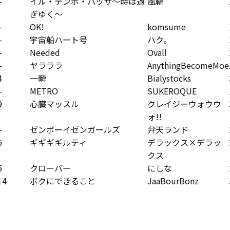
–
イル・テンポ・パッサ～時は過
風輪
ぎゆく～
–
OK!
komsume
–
宇宙船ハート号
ハク。
–
Needed
Ovall
–
ヤラララ
AnythingBecomeMoe
4
一瞬
Bialystocks
–
METRO
SUKEROQUE
9
心臓マッスル
クレイジーウォウウ
ォ!!
–
ゼンボーイゼンガールズ
弁天ランド
6
ギギギギルティ
デラックス×デラッ
クス
5
クローバー
にしな
14
ボクにできること
JaaBourBonz