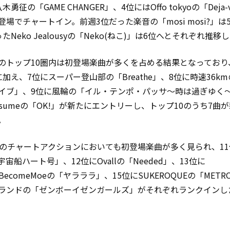
木勇征の「GAME CHANGER」、4位にはOffo tokyoの「Deja
登場でチャートイン。前週3位だった楽音の「mosi mosi?」は
たNeko Jealousyの「Neko(ねこ)」は6位へとそれぞれ推
のトップ10圏内は初登場楽曲が多くを占める結果となっており
に加え、7位にスーパー登山部の「Breathe」、8位に時速36k
イブ」、9位に風輪の「イル・テンポ・パッサ〜時は過ぎゆく〜
msumeの「OK!」が新たにエントリーし、トップ10のうち7曲
。
下のチャートアクションにおいても初登場楽曲が多く見られ、1
宙船ハート号」、12位にOvallの「Needed」、13位に
ingBecomeMoeの「ヤラララ」、15位にSUKEROQUEの「METR
ランドの「ゼンボーイゼンガールズ」がそれぞれランクインし