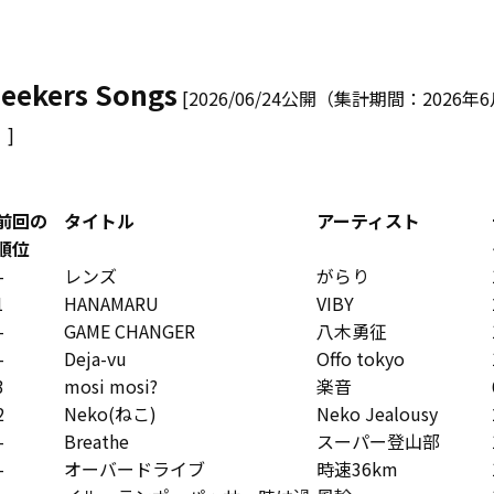
eekers Songs
[2026/06/24公開（集計期間：2026年
）]
前回の
タイトル
アーティスト
順位
–
レンズ
がらり
1
HANAMARU
VIBY
–
GAME CHANGER
八木勇征
–
Deja-vu
Offo tokyo
3
mosi mosi?
楽音
2
Neko(ねこ)
Neko Jealousy
–
Breathe
スーパー登山部
–
オーバードライブ
時速36km