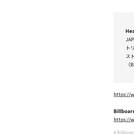
Hea
JA
ト
ス
（B
https://
Billboar
https://
# Billboa