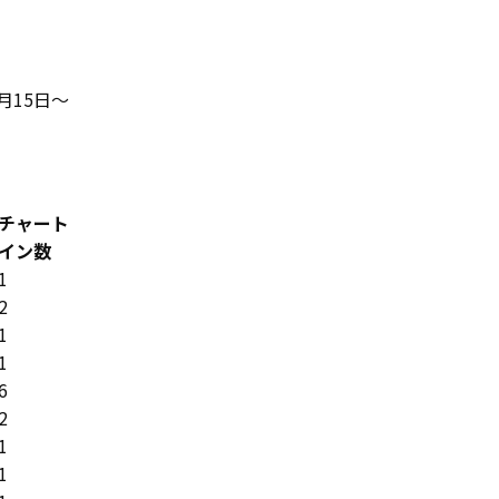
6月15日～
チャート
イン数
1
2
1
1
6
2
1
1