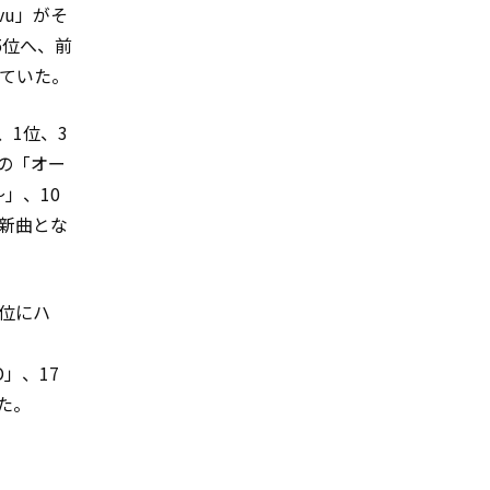
-vu」がそ
5位へ、前
移していた。
、1位、3
mの「オー
」、10
が新曲とな
1位にハ
O」、17
た。