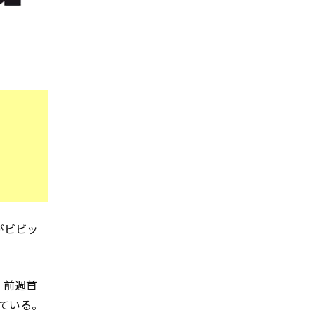
曲がビビッ
、前週首
している。