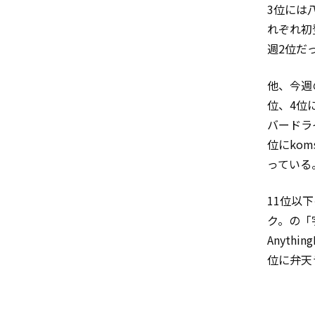
3位には八
れぞれ初
週2位だっ
他、今週
位、4位
バードラ
位にko
っている
11位以
ク。の「宇
Anyth
位に弁天