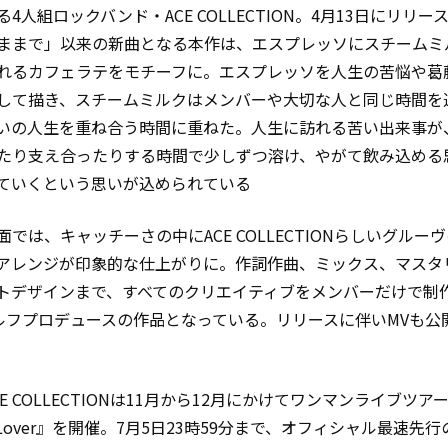
4人組ロックバンド・ACE COLLECTION。4月13日にリリー
ままで」以来の新曲となる本作は、エスプレッソにスチームミ
れるカフェラテをモチーフに。エスプレッソを人生の苦悩や葛
して描き、スチームミルクはメンバーや大切な人と同じ時間を
いの人生を重ね合う時間に重ねた。人生に訪れる苦い出来事が
たり支え合ったりする時間で少しずつ溶け、やがて飲み込める
ていくという思いが込められている
面では、キャッチーさの中にACE COLLECTIONらしいグルー
アレンジが印象的な仕上がりに。作詞作曲、ミックス、マスタ
トデザインまで、すべてのクリエイティブをメンバーだけで制
セルフプロデュースの作品となっている。リリースに伴いMVも公
E COLLECTIONは11月から12月にかけてワンマンライブツア
o:Lover』を開催。7月5日23時59分まで、オフィシャル最速先