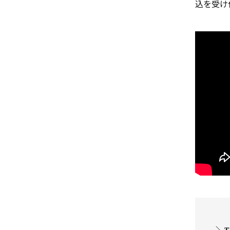
込を受け
＼𝑻