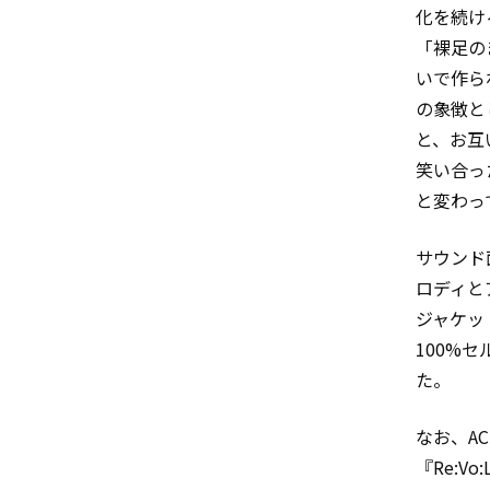
化を続ける
「裸足の
いで作ら
の象徴と
と、お互
笑い合っ
と変わっ
サウンド
ロディと
ジャケッ
100%
た。
なお、AC
『Re:V