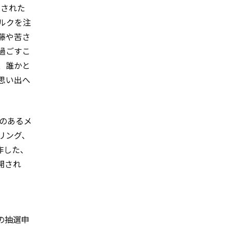
スされた
ルクを注
藤や苦さ
過ごすこ
、誰かと
思い出へ
ヴのあるメ
リング、
作した、
開され
ー
行の抽選申