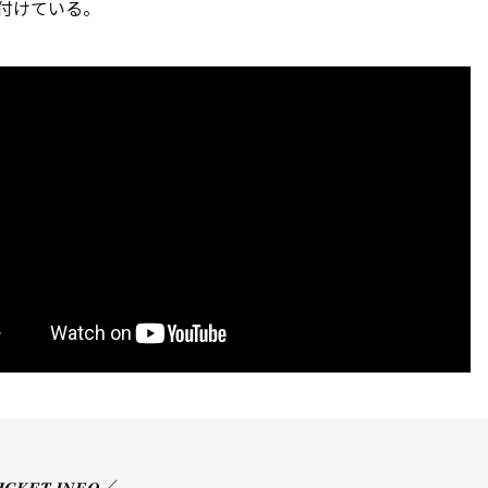
付けている。
𝑪𝑲𝑬𝑻 𝑰𝑵𝑭𝑶／