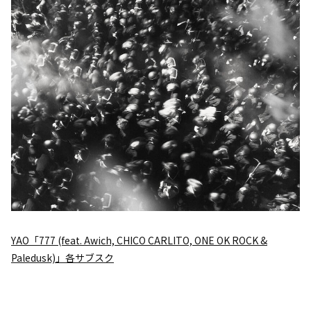
YAO「777 (feat. Awich, CHICO CARLITO, ONE OK ROCK &
Paledusk)」各サブスク