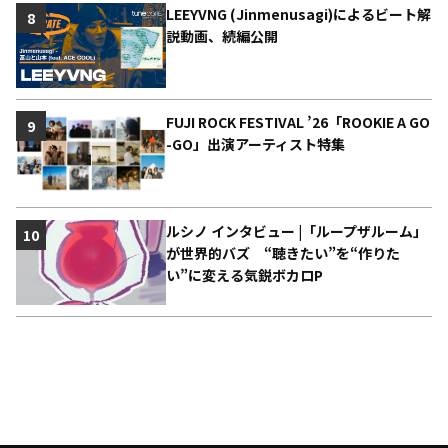
LEEYVNG (Jinmenusagi)によるビート解
8
説動画、続編公開
FUJI ROCK FESTIVAL ’26「ROOKIE A GO
9
-GO」出演アーティスト特集
ルシノ インタビュー |「ループザルーム」
10
が世界的バズ “聴きたい”を“作りた
い”に変える気鋭ボカロP