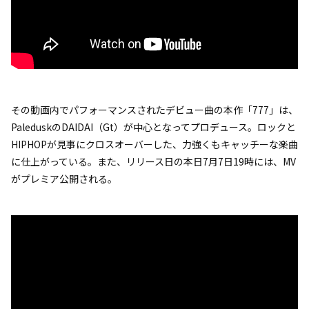
その動画内でパフォーマンスされたデビュー曲の本作「777」は、
PaleduskのDAIDAI（Gt）が中心となってプロデュース。ロックと
HIPHOPが見事にクロスオーバーした、力強くもキャッチーな楽曲
に仕上がっている。また、リリース日の本日7月7日19時には、MV
がプレミア公開される。