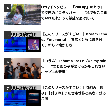
Littyインタビュー 「Pull Up」のヒット
4
で話題の注目ラッパー 「『私でもここま
でいけたよ』って希望を届けたい」
【このリリースがすごい！】Dream Echo
5
es『memorial』| 五感とともに焼き付
く、新しい懐かしさ
【コラム】kohamo 3rd EP『On my min
6
d』― “君とあの子が繋げるかもしれない
ポップスの新星”
【このリリースがすごい！】詩組み「短
7
夜」 | 引き締まった音楽世界と奥底に残る
余韻