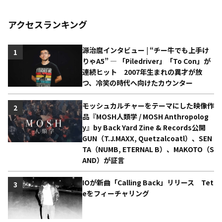
アクセスランキング
源治麿インタビュー | “チー牛でも上手け
1
りゃA5” ― 「Piledriver」「To Con」が
連続ヒット 2007年生まれの異才が放
つ、冷笑の時代へ向けたカウンター
モッシュカルチャーをテーマにした映像作
2
品『MOSH人類学 / MOSH Anthropolog
y』by Back Yard Zine & Records公開
GUN（T.J.MAXX, Quetzalcoatl）、SEN
TA（NUMB, ETERNAL B）、MAKOTO（S
AND）が証言
IOが新曲「Calling Back」リリース Tet
3
eをフィーチャリング