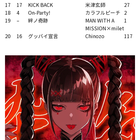
17
17
KICK BACK
米津玄師
27
18
4
On-Party!
カラフルピーチ
2
19
–
絆ノ奇跡
MAN WITH A
1
MISSION×milet
20
16
グッバイ宣言
Chinozo
117