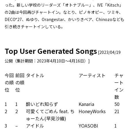
った。新しい学校のリーダーズ「オトナブルー」、IVE「Kitsch」
の2曲は今回再びチャートイン。なとり、ピノキオピー、ツミキ、
DECO*27、ぬゆり、Orangestar、かいりきベア、Chinozoなども
引き続きチャートインしている。
Top User Generated Songs
[2023/04/19
公開（集計期間：2023年4月10日～4月16日）]
今回
前回
タイトル
アーティスト
チャ
の順
の順
ート
位
位
イン
数
1
1
酔いどれ知らず
Kanaria
50
2
2
可愛くてごめん feat. ち
HoneyWorks
21
ゅーたん(早見沙織)
3
–
アイドル
YOASOBI
1