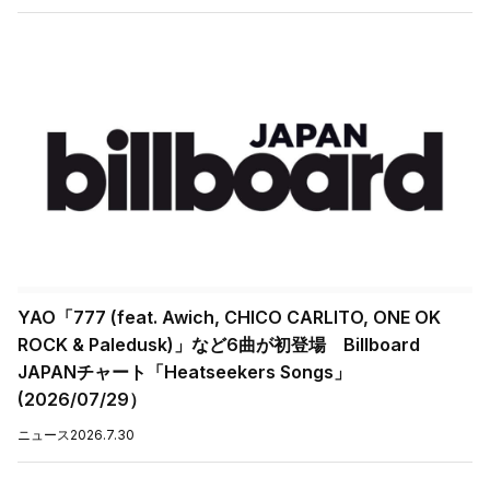
YAO「777 (feat. Awich, CHICO CARLITO, ONE OK
ROCK & Paledusk)」など6曲が初登場 Billboard
JAPANチャート「Heatseekers Songs」
(2026/07/29）
ニュース
2026.7.30