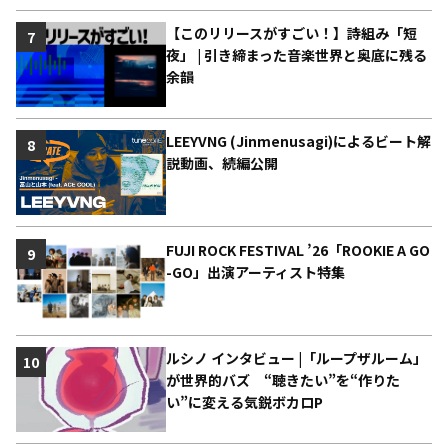
【このリリースがすごい！】詩組み「短
7
夜」 | 引き締まった音楽世界と奥底に残る
余韻
LEEYVNG (Jinmenusagi)によるビート解
8
説動画、続編公開
FUJI ROCK FESTIVAL ’26「ROOKIE A GO
9
-GO」出演アーティスト特集
ルシノ インタビュー |「ループザルーム」
10
が世界的バズ “聴きたい”を“作りた
い”に変える気鋭ボカロP