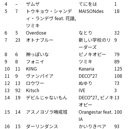
4
–
ザムザ
てにをは
1
5
7
トウキョウ・シャンデ
MAISONdes
18
ィ・ランデヴ feat. 花譜,
ツミキ
6
5
Overdose
なとり
32
7
23
オトナブルー
新しい学校のリ
9
ーダーズ
8
6
神っぽいな
ピノキオピー
79
9
8
フォニイ
ツミキ
89
10
11
KING
Kanaria
125
11
9
ヴァンパイア
DECO*27
108
12
13
ロウワー
ぬゆり
73
13
92
Kitsch
IVE
3
14
19
デビルじゃないもん
DECO*27, ピノキ
13
オピー
15
14
アスノヨゾラ哨戒班
Orangestar feat.
100
IA
16
15
ダーリンダンス
かいりきベア
93