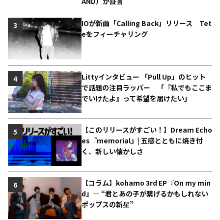
AND）が証言
IOが新曲「Calling Back」リリース Tet
3
eをフィーチャリング
Littyインタビュー 「Pull Up」のヒット
4
で話題の注目ラッパー 「『私でもここま
でいけたよ』って希望を届けたい」
【このリリースがすごい！】Dream Echo
5
es『memorial』| 五感とともに焼き付
く、新しい懐かしさ
【コラム】kohamo 3rd EP『On my min
6
d』― “君とあの子が繋げるかもしれない
ポップスの新星”