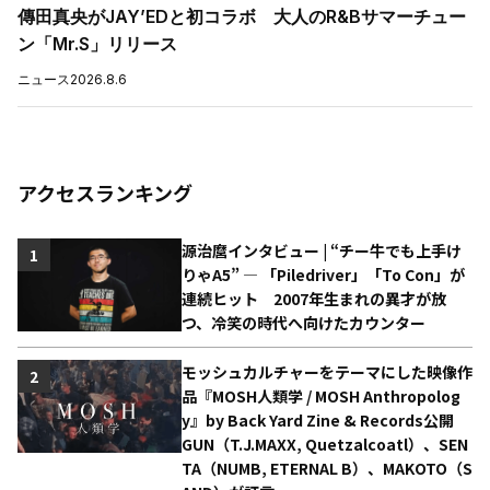
傳田真央がJAY’EDと初コラボ 大人のR&Bサマーチュー
ン「Mr.S」リリース
ニュース
2026.8.6
アクセスランキング
源治麿インタビュー | “チー牛でも上手け
1
りゃA5” ― 「Piledriver」「To Con」が
連続ヒット 2007年生まれの異才が放
つ、冷笑の時代へ向けたカウンター
モッシュカルチャーをテーマにした映像作
2
品『MOSH人類学 / MOSH Anthropolog
y』by Back Yard Zine & Records公開
GUN（T.J.MAXX, Quetzalcoatl）、SEN
TA（NUMB, ETERNAL B）、MAKOTO（S