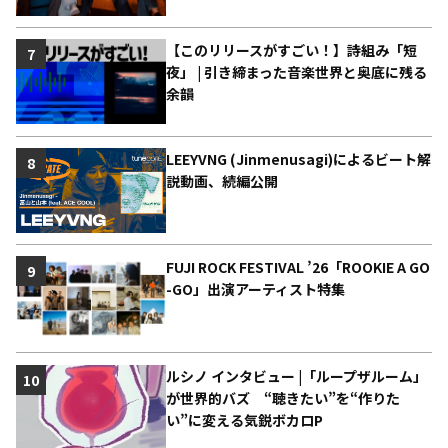
【このリリースがすごい！】詩組み「短
7
夜」 | 引き締まった音楽世界と奥底に残る
余韻
LEEYVNG (Jinmenusagi)によるビート解
8
説動画、続編公開
FUJI ROCK FESTIVAL ’26「ROOKIE A GO
9
-GO」出演アーティスト特集
ルシノ インタビュー |「ループザルーム」
10
が世界的バズ “聴きたい”を“作りた
い”に変える気鋭ボカロP