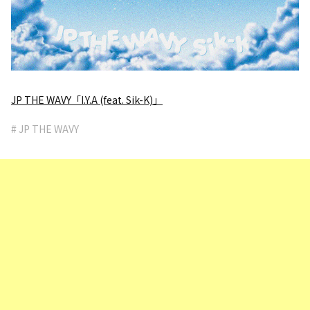
JP THE WAVY「I.Y.A (feat. Sik-K)」
# JP THE WAVY