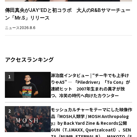
傳田真央がJAY’EDと初コラボ 大人のR&Bサマーチュー
ン「Mr.S」リリース
ニュース
2026.8.6
アクセスランキング
源治麿インタビュー | “チー牛でも上手け
1
りゃA5” ― 「Piledriver」「To Con」が
連続ヒット 2007年生まれの異才が放
つ、冷笑の時代へ向けたカウンター
モッシュカルチャーをテーマにした映像作
2
品『MOSH人類学 / MOSH Anthropolog
y』by Back Yard Zine & Records公開
GUN（T.J.MAXX, Quetzalcoatl）、SEN
TA（NUMB, ETERNAL B）、MAKOTO（S