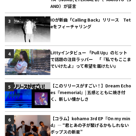
AND）が証言
IOが新曲「Calling Back」リリース Tet
3
eをフィーチャリング
Littyインタビュー 「Pull Up」のヒット
4
で話題の注目ラッパー 「『私でもここま
でいけたよ』って希望を届けたい」
【このリリースがすごい！】Dream Echo
5
es『memorial』| 五感とともに焼き付
く、新しい懐かしさ
【コラム】kohamo 3rd EP『On my min
6
d』― “君とあの子が繋げるかもしれない
ポップスの新星”