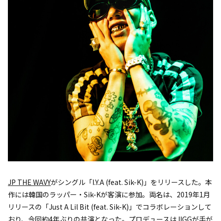
JP THE WAVY
がシングル「I.Y.A (feat. Sik-K)」をリリースした。本
作には韓国のラッパー・Sik-Kが客演に参加。両名は、2019年1月
リリースの「Just A Lil Bit (feat. Sik-K)」でコラボレーションして
おり、今回約4年ぶりの共演となった。プロデュースはJIGGが手が