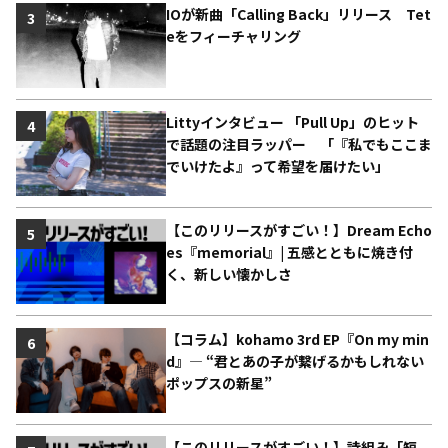
IOが新曲「Calling Back」リリース Tet
3
eをフィーチャリング
Littyインタビュー 「Pull Up」のヒット
4
で話題の注目ラッパー 「『私でもここま
でいけたよ』って希望を届けたい」
【このリリースがすごい！】Dream Echo
5
es『memorial』| 五感とともに焼き付
く、新しい懐かしさ
【コラム】kohamo 3rd EP『On my min
6
d』― “君とあの子が繋げるかもしれない
ポップスの新星”
【このリリースがすごい！】詩組み「短