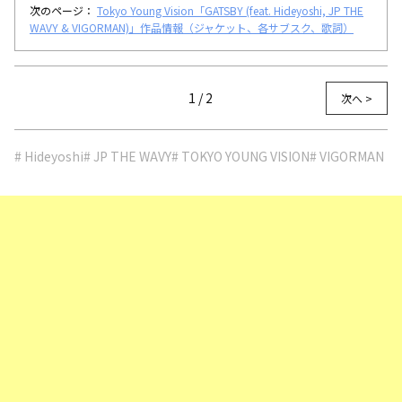
次のページ：
Tokyo Young Vision「GATSBY (feat. Hideyoshi, JP THE
WAVY & VIGORMAN)」作品情報（ジャケット、各サブスク、歌詞）
1 / 2
次へ >
# Hideyoshi
# JP THE WAVY
# TOKYO YOUNG VISION
# VIGORMAN