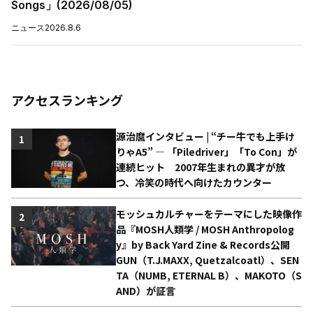
Songs」(2026/08/05)
ニュース
2026.8.6
アクセスランキング
源治麿インタビュー | “チー牛でも上手け
1
りゃA5” ― 「Piledriver」「To Con」が
連続ヒット 2007年生まれの異才が放
つ、冷笑の時代へ向けたカウンター
モッシュカルチャーをテーマにした映像作
2
品『MOSH人類学 / MOSH Anthropolog
y』by Back Yard Zine & Records公開
GUN（T.J.MAXX, Quetzalcoatl）、SEN
TA（NUMB, ETERNAL B）、MAKOTO（S
AND）が証言