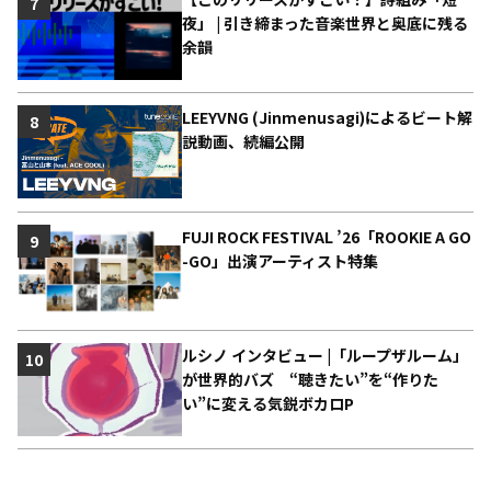
7
夜」 | 引き締まった音楽世界と奥底に残る
余韻
LEEYVNG (Jinmenusagi)によるビート解
8
説動画、続編公開
FUJI ROCK FESTIVAL ’26「ROOKIE A GO
9
-GO」出演アーティスト特集
ルシノ インタビュー |「ループザルーム」
10
が世界的バズ “聴きたい”を“作りた
い”に変える気鋭ボカロP