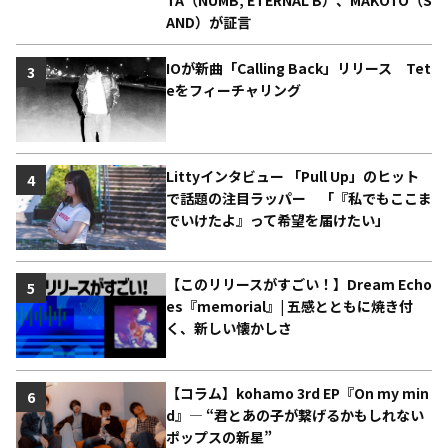
TA（NUMB, ETERNAL B）、MAKOTO（S
AND）が証言
IOが新曲「Calling Back」リリース Tet
3
eをフィーチャリング
Littyインタビュー 「Pull Up」のヒット
4
で話題の注目ラッパー 「『私でもここま
でいけたよ』って希望を届けたい」
【このリリースがすごい！】Dream Echo
5
es『memorial』| 五感とともに焼き付
く、新しい懐かしさ
【コラム】kohamo 3rd EP『On my min
6
d』― “君とあの子が繋げるかもしれない
ポップスの新星”