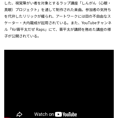
した、視覚障がい者を対象とするラップ講座「しんがん（心眼・
真眼）プロジェクト」を通して制作された楽曲。参加者の気持ち
を代弁したリリックが綴られ、アートワークには目の不自由なス
ケーター・大内龍成が起用されている。また、YouTubeチャンネ
ル「Yo!晋平太だぜ Raps」にて、晋平太が講師を務めた講座の様
子が公開されている。