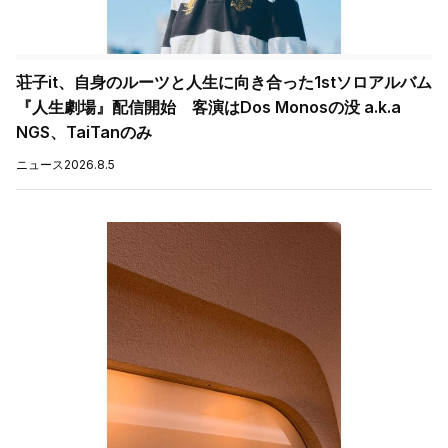
荘子it、自身のルーツと人生に向き合った1stソロアルバム
『人生劇場』配信開始 客演はDos Monosの没 a.k.a
NGS、TaiTanのみ
ニュース
2026.8.5