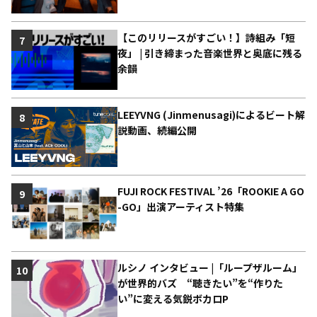
【このリリースがすごい！】詩組み「短
7
夜」 | 引き締まった音楽世界と奥底に残る
余韻
LEEYVNG (Jinmenusagi)によるビート解
8
説動画、続編公開
FUJI ROCK FESTIVAL ’26「ROOKIE A GO
9
-GO」出演アーティスト特集
ルシノ インタビュー |「ループザルーム」
10
が世界的バズ “聴きたい”を“作りた
い”に変える気鋭ボカロP