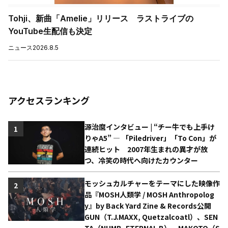
Tohji、新曲「Amelie」リリース ラストライブの
YouTube生配信も決定
ニュース
2026.8.5
アクセスランキング
源治麿インタビュー | “チー牛でも上手け
1
りゃA5” ― 「Piledriver」「To Con」が
連続ヒット 2007年生まれの異才が放
つ、冷笑の時代へ向けたカウンター
モッシュカルチャーをテーマにした映像作
2
品『MOSH人類学 / MOSH Anthropolog
y』by Back Yard Zine & Records公開
GUN（T.J.MAXX, Quetzalcoatl）、SEN