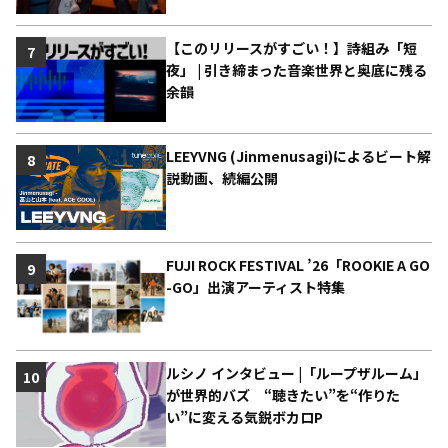
【このリリースがすごい！】詩組み「短
7
夜」 | 引き締まった音楽世界と奥底に残る
余韻
LEEYVNG (Jinmenusagi)によるビート解
8
説動画、続編公開
FUJI ROCK FESTIVAL ’26「ROOKIE A GO
9
-GO」出演アーティスト特集
ルシノ インタビュー |「ループザルーム」
10
が世界的バズ “聴きたい”を“作りた
い”に変える気鋭ボカロP