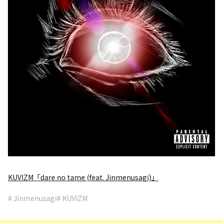
KUVIZM「dare no tame (feat. Jinmenusagi)」
# Jinmenusagi
# KUVIZM