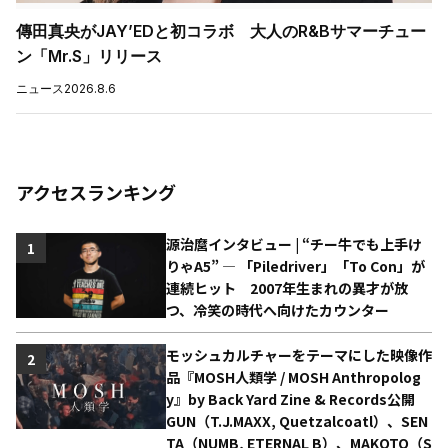
傳田真央がJAY’EDと初コラボ 大人のR&Bサマーチュー
ン「Mr.S」リリース
ニュース
2026.8.6
アクセスランキング
源治麿インタビュー | “チー牛でも上手け
1
りゃA5” ― 「Piledriver」「To Con」が
連続ヒット 2007年生まれの異才が放
つ、冷笑の時代へ向けたカウンター
モッシュカルチャーをテーマにした映像作
2
品『MOSH人類学 / MOSH Anthropolog
y』by Back Yard Zine & Records公開
GUN（T.J.MAXX, Quetzalcoatl）、SEN
TA（NUMB, ETERNAL B）、MAKOTO（S