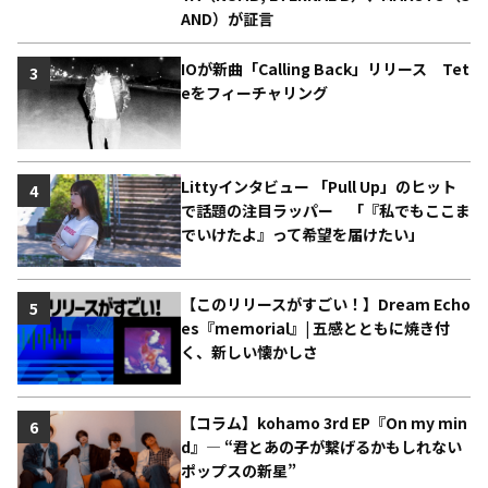
AND）が証言
IOが新曲「Calling Back」リリース Tet
3
eをフィーチャリング
Littyインタビュー 「Pull Up」のヒット
4
で話題の注目ラッパー 「『私でもここま
でいけたよ』って希望を届けたい」
【このリリースがすごい！】Dream Echo
5
es『memorial』| 五感とともに焼き付
く、新しい懐かしさ
【コラム】kohamo 3rd EP『On my min
6
d』― “君とあの子が繋げるかもしれない
ポップスの新星”