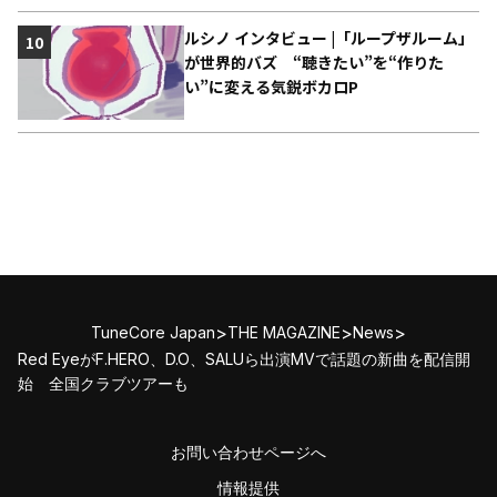
ルシノ インタビュー |「ループザルーム」
10
が世界的バズ “聴きたい”を“作りた
い”に変える気鋭ボカロP
>
>
>
TuneCore Japan
THE MAGAZINE
News
Red EyeがF.HERO、D.O、SALUら出演MVで話題の新曲を配信開
始 全国クラブツアーも
お問い合わせページへ
情報提供