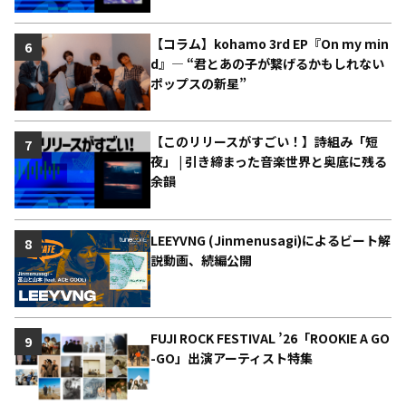
【コラム】kohamo 3rd EP『On my min
6
d』― “君とあの子が繋げるかもしれない
ポップスの新星”
【このリリースがすごい！】詩組み「短
7
夜」 | 引き締まった音楽世界と奥底に残る
余韻
LEEYVNG (Jinmenusagi)によるビート解
8
説動画、続編公開
FUJI ROCK FESTIVAL ’26「ROOKIE A GO
9
-GO」出演アーティスト特集