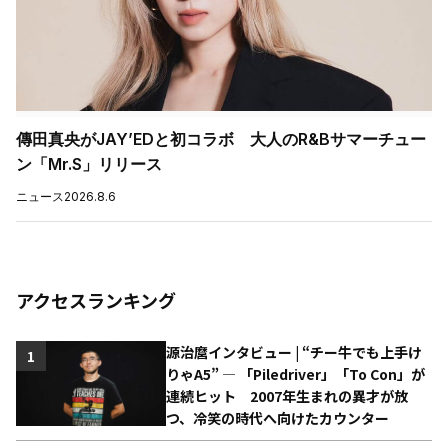
傳田真央がJAY’EDと初コラボ 大人のR&Bサマーチュー
ン「Mr.S」リリース
ニュース
2026.8.6
アクセスランキング
源治麿インタビュー | “チー牛でも上手け
1
りゃA5” ― 「Piledriver」「To Con」が
連続ヒット 2007年生まれの異才が放
つ、冷笑の時代へ向けたカウンター