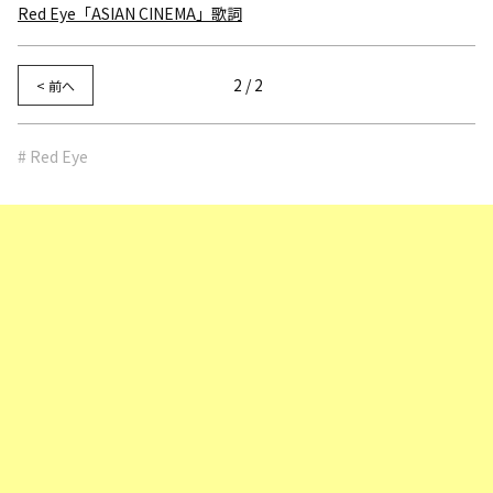
Red Eye「ASIAN CINEMA」歌詞
2 / 2
< 前へ
# Red Eye