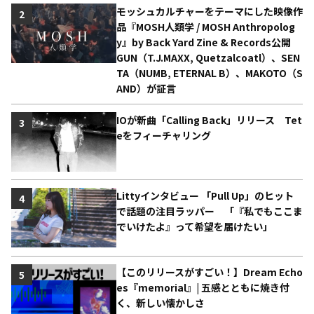
モッシュカルチャーをテーマにした映像作
2
品『MOSH人類学 / MOSH Anthropolog
y』by Back Yard Zine & Records公開
GUN（T.J.MAXX, Quetzalcoatl）、SEN
TA（NUMB, ETERNAL B）、MAKOTO（S
AND）が証言
IOが新曲「Calling Back」リリース Tet
3
eをフィーチャリング
Littyインタビュー 「Pull Up」のヒット
4
で話題の注目ラッパー 「『私でもここま
でいけたよ』って希望を届けたい」
【このリリースがすごい！】Dream Echo
5
es『memorial』| 五感とともに焼き付
く、新しい懐かしさ