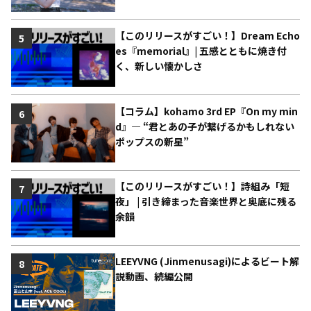
【このリリースがすごい！】Dream Echo
5
es『memorial』| 五感とともに焼き付
く、新しい懐かしさ
【コラム】kohamo 3rd EP『On my min
6
d』― “君とあの子が繋げるかもしれない
ポップスの新星”
【このリリースがすごい！】詩組み「短
7
夜」 | 引き締まった音楽世界と奥底に残る
余韻
LEEYVNG (Jinmenusagi)によるビート解
8
説動画、続編公開