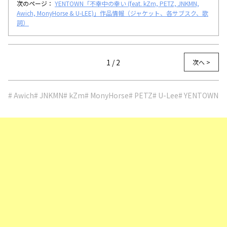
次のページ：
YENTOWN「不幸中の幸い (feat. kZm, PETZ, JNKMN,
Awich, MonyHorse & U-LEE)」作品情報（ジャケット、各サブスク、歌
詞）
1 / 2
次へ >
# Awich
# JNKMN
# kZm
# MonyHorse
# PETZ
# U-Lee
# YENTOWN