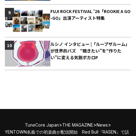
FUJI ROCK FESTIVAL ’26「ROOKIE A GO
9
-GO」出演アーティスト特集
ルシノ インタビュー |「ループザルーム」
10
が世界的バズ “聴きたい”を“作りた
い”に変える気鋭ボカロP
>
>
>
TuneCore Japan
THE MAGAZINE
News
YENTOWN名義での初楽曲が配信開始 Red Bull『RASEN』で話