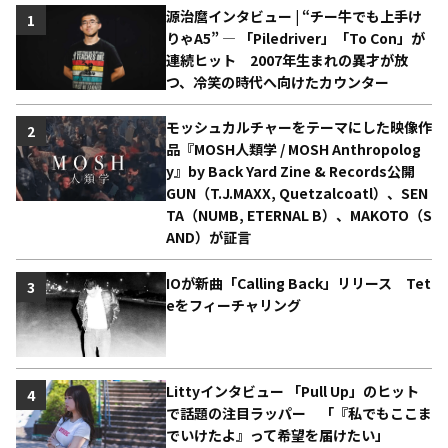
源治麿インタビュー | “チー牛でも上手け
1
りゃA5” ― 「Piledriver」「To Con」が
連続ヒット 2007年生まれの異才が放
つ、冷笑の時代へ向けたカウンター
モッシュカルチャーをテーマにした映像作
2
品『MOSH人類学 / MOSH Anthropolog
y』by Back Yard Zine & Records公開
GUN（T.J.MAXX, Quetzalcoatl）、SEN
TA（NUMB, ETERNAL B）、MAKOTO（S
AND）が証言
IOが新曲「Calling Back」リリース Tet
3
eをフィーチャリング
Littyインタビュー 「Pull Up」のヒット
4
で話題の注目ラッパー 「『私でもここま
でいけたよ』って希望を届けたい」