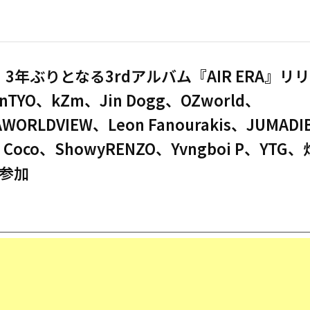
Z、3年ぶりとなる3rdアルバム『AIR ERA』
inTYO、kZm、Jin Dogg、OZworld、
AWORLDVIEW、Leon Fanourakis、JUMAD
g Coco、ShowyRENZO、Yvngboi P、YTG
参加