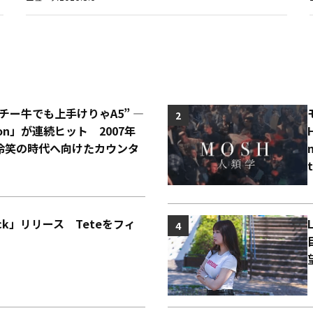
“チー牛でも上手けりゃA5” ―
2
o Con」が連続ヒット 2007年
冷笑の時代へ向けたカウンタ
Back」リリース Teteをフィ
4