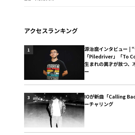
アクセスランキング
源治麿インタビュー | 
1
「Piledriver」「T
生まれの異才が放つ、
ー
IOが新曲「Calling 
3
ーチャリング