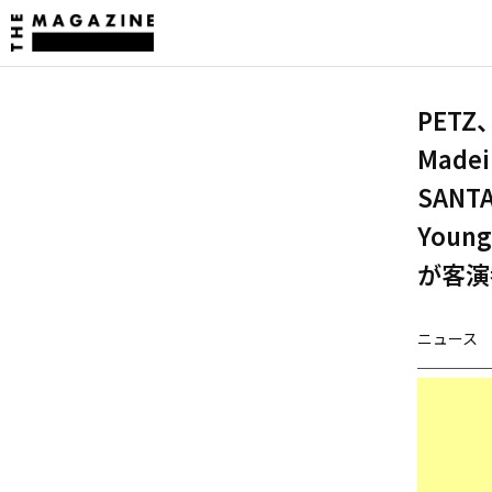
PET
Made
SANT
Youn
が客演
ニュース