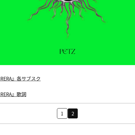
AIRERA』各サブスク
IRERA』歌詞
1
2