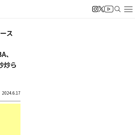
リリース
IBA、
、炒炒ら
2024.6.17