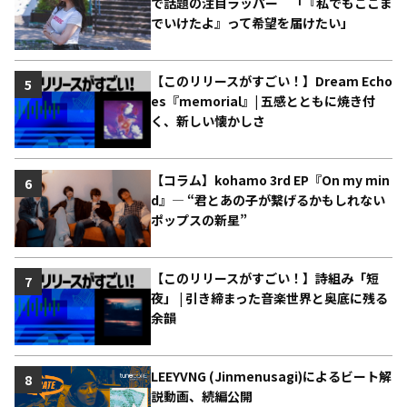
で話題の注目ラッパー 「『私でもここま
でいけたよ』って希望を届けたい」
【このリリースがすごい！】Dream Echo
5
es『memorial』| 五感とともに焼き付
く、新しい懐かしさ
【コラム】kohamo 3rd EP『On my min
6
d』― “君とあの子が繋げるかもしれない
ポップスの新星”
【このリリースがすごい！】詩組み「短
7
夜」 | 引き締まった音楽世界と奥底に残る
余韻
LEEYVNG (Jinmenusagi)によるビート解
8
説動画、続編公開