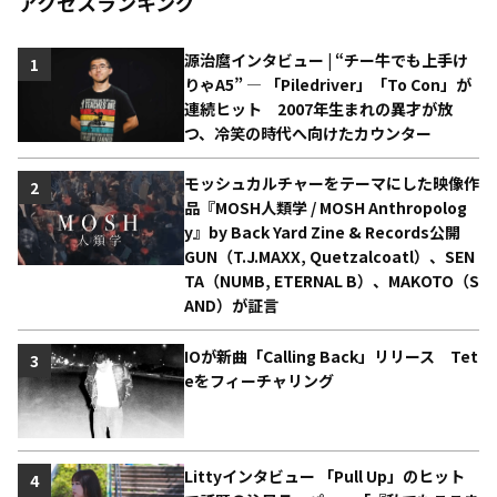
アクセスランキング
源治麿インタビュー | “チー牛でも上手け
1
りゃA5” ― 「Piledriver」「To Con」が
連続ヒット 2007年生まれの異才が放
つ、冷笑の時代へ向けたカウンター
モッシュカルチャーをテーマにした映像作
2
品『MOSH人類学 / MOSH Anthropolog
y』by Back Yard Zine & Records公開
GUN（T.J.MAXX, Quetzalcoatl）、SEN
TA（NUMB, ETERNAL B）、MAKOTO（S
AND）が証言
IOが新曲「Calling Back」リリース Tet
3
eをフィーチャリング
Littyインタビュー 「Pull Up」のヒット
4