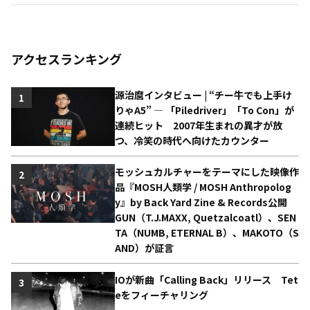
アクセスランキング
源治麿インタビュー | “チー牛でも上手け
1
りゃA5” ― 「Piledriver」「To Con」が
連続ヒット 2007年生まれの異才が放
つ、冷笑の時代へ向けたカウンター
モッシュカルチャーをテーマにした映像作
2
品『MOSH人類学 / MOSH Anthropolog
y』by Back Yard Zine & Records公開
GUN（T.J.MAXX, Quetzalcoatl）、SEN
TA（NUMB, ETERNAL B）、MAKOTO（S
AND）が証言
IOが新曲「Calling Back」リリース Tet
3
eをフィーチャリング