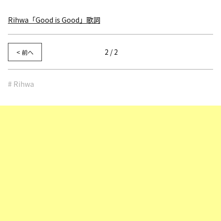
Rihwa「Good is Good」歌詞
2 / 2
< 前へ
# Rihwa