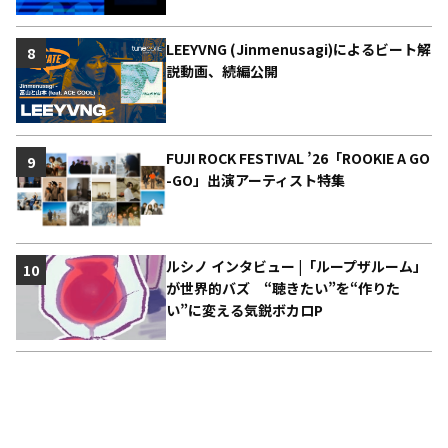
LEEYVNG (Jinmenusagi)によるビート解
8
説動画、続編公開
FUJI ROCK FESTIVAL ’26「ROOKIE A GO
9
-GO」出演アーティスト特集
ルシノ インタビュー |「ループザルーム」
10
が世界的バズ “聴きたい”を“作りた
い”に変える気鋭ボカロP