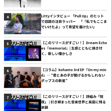
Littyインタビュー 「Pull Up」のヒット
4
で話題の注目ラッパー 「『私でもここま
でいけたよ』って希望を届けたい」
【このリリースがすごい！】Dream Echo
5
es『memorial』| 五感とともに焼き付
く、新しい懐かしさ
【コラム】kohamo 3rd EP『On my min
6
d』― “君とあの子が繋げるかもしれない
ポップスの新星”
【このリリースがすごい！】詩組み「短
7
夜」 | 引き締まった音楽世界と奥底に残る
余韻