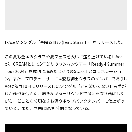
t-Ace
がシングル「星降るヨル (feat. Staxx T)」をリリースした。
この夏も全国のクラブや夏フェスを大いに盛り上げているt-Ace
が、CREAMとして5年ぶりのワンマンツアー『Ready 4 Summer
Tour 2024』を成功に収めたばかりのStaxx Tとコラボレーショ
ン。また、プロデューサーには変態紳士クラブのメンバーでありt-
Aceが6月10日にリリースしたシングル「君も泣いてない」も手が
けたGeGを迎えた。痛快なギターサウンドで退屈を吹き飛ばしな
がら、どことなく切なさも漂うポップパンクナンバーに仕上がっ
ている。また、同曲はMVも公開となっている。