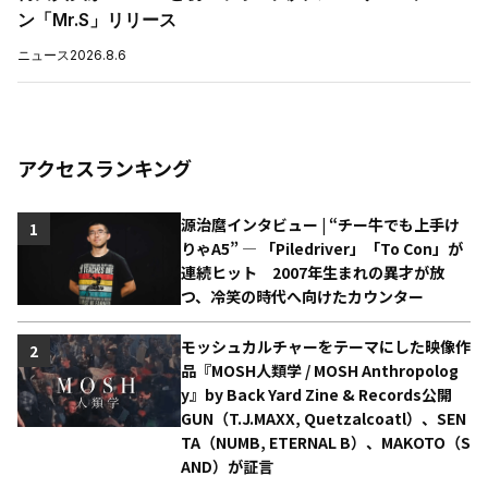
ン「Mr.S」リリース
ニュース
2026.8.6
アクセスランキング
源治麿インタビュー | “チー牛でも上手け
1
りゃA5” ― 「Piledriver」「To Con」が
連続ヒット 2007年生まれの異才が放
つ、冷笑の時代へ向けたカウンター
モッシュカルチャーをテーマにした映像作
2
品『MOSH人類学 / MOSH Anthropolog
y』by Back Yard Zine & Records公開
GUN（T.J.MAXX, Quetzalcoatl）、SEN
TA（NUMB, ETERNAL B）、MAKOTO（S
AND）が証言