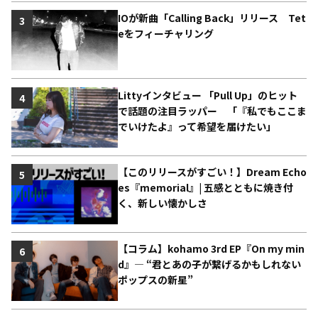
IOが新曲「Calling Back」リリース Tet
3
eをフィーチャリング
Littyインタビュー 「Pull Up」のヒット
4
で話題の注目ラッパー 「『私でもここま
でいけたよ』って希望を届けたい」
【このリリースがすごい！】Dream Echo
5
es『memorial』| 五感とともに焼き付
く、新しい懐かしさ
【コラム】kohamo 3rd EP『On my min
6
d』― “君とあの子が繋げるかもしれない
ポップスの新星”