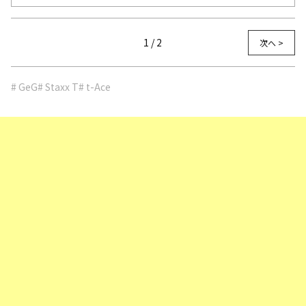
1 / 2
次へ >
# GeG
# Staxx T
# t-Ace