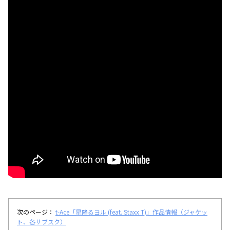
次のページ：
t-Ace「星降るヨル (feat. Staxx T)」作品情報（ジャケッ
ト、各サブスク）