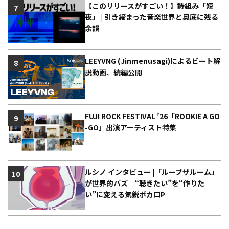
【このリリースがすごい！】詩組み「短
7
夜」 | 引き締まった音楽世界と奥底に残る
余韻
LEEYVNG (Jinmenusagi)によるビート解
8
説動画、続編公開
FUJI ROCK FESTIVAL ’26「ROOKIE A GO
9
-GO」出演アーティスト特集
ルシノ インタビュー |「ループザルーム」
10
が世界的バズ “聴きたい”を“作りた
い”に変える気鋭ボカロP