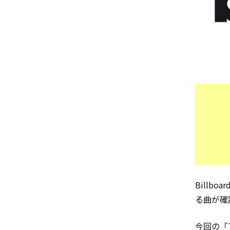
Billb
る曲が確
今回の「T