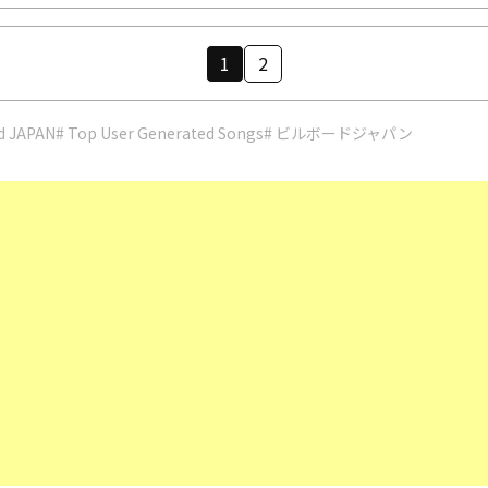
1
2
rd JAPAN
# Top User Generated Songs
# ビルボードジャパン