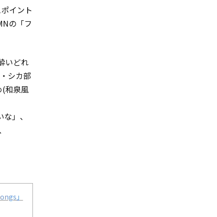
1ポイント
MNの「フ
」「酔いどれ
ト・シカ部
め(和泉風
っぽいな」、
、
Songs」