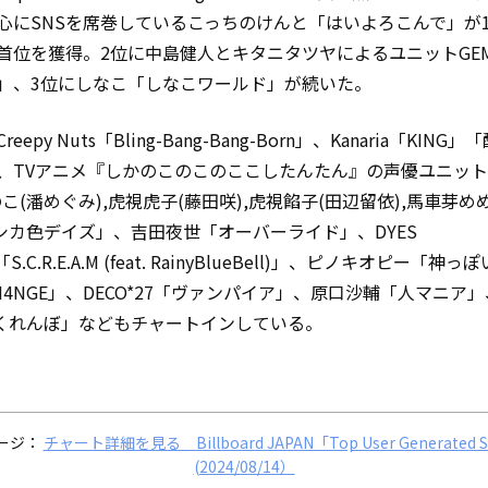
心にSNSを席巻しているこっちのけんと「はいよろこんで」が
首位を獲得。2位に中島健人とキタニタツヤによるユニットGE
」、3位にしなこ「しなこワールド」が続いた。
eepy Nuts「Bling-Bang-Bang-Born」、Kanaria「KING
、TVアニメ『しかのこのこのここしたんたん』の声優ユニッ
こ(潘めぐみ),虎視虎子(藤田咲),虎視餡子(田辺留依),馬車芽め
「シカ色デイズ」、吉田夜世「オーバーライド」、DYES
I「S.C.R.E.A.M (feat. RainyBlueBell)」、ピノキオピー「神
CH4NGE」、DECO*27「ヴァンパイア」、原口沙輔「人マニア」
「かくれんぼ」などもチャートインしている。
ージ：
チャート詳細を見る Billboard JAPAN「Top User Generated 
(2024/08/14）