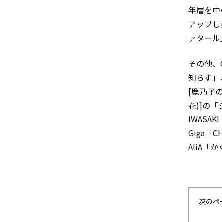
年層を中
アップし
ァタール
その他、Cr
知らず」
[鹿乃子の
花)]の
IWASAK
Giga「
AliA
次のペ