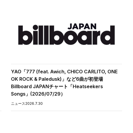
YAO「777 (feat. Awich, CHICO CARLITO, ONE
OK ROCK & Paledusk)」など6曲が初登場
Billboard JAPANチャート「Heatseekers
Songs」(2026/07/29）
ニュース
2026.7.30