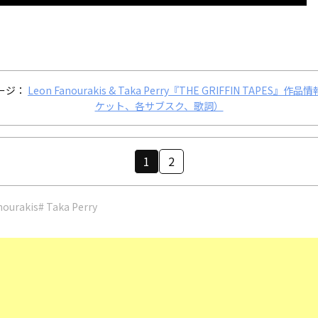
ージ：
Leon Fanourakis & Taka Perry『THE GRIFFIN TAPES』作
ケット、各サブスク、歌詞）
1
2
nourakis
# Taka Perry