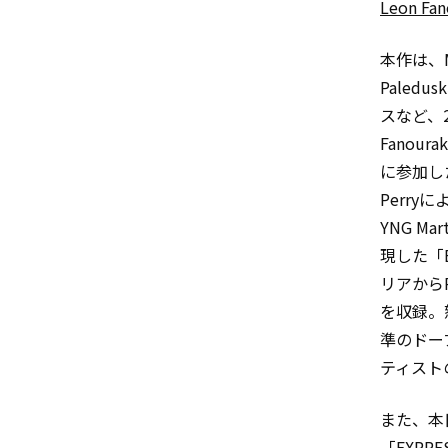
Leon Fan
本作は、M
Paled
スなど、
Fanou
に参加し
Perry
YNG M
現した「B
リアからP
を収録。
準のドー
ティストの
また、本
「EXPR