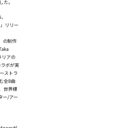
スした。
i、
A!」リリー
h」の制作
ka
ラリアの
際コラボが実
オーストラ
含む全8曲
、世界標
ター/アー
oonsが