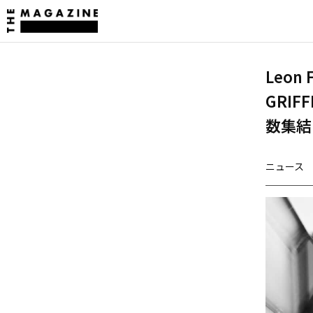
Leon 
GRIF
数集結
ニュース