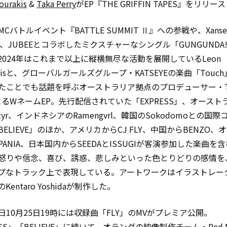
ourakis
&
Taka Perry
がEP『THE GRIFFIN TAPES』をリリー
Cバトルイベント『BATTLE SUMMIT Ⅱ』への参戦や、Xanse
usk、JUBEEとコラボしたミクスチャーなシングル「GUNGUND
2024年はこれまで以上に縦横無尽な活動を展開しているLeon
rakisと、グローバルガールズグループ・KATSEYEの楽曲「Touc
たことでも話題を呼ぶオーストラリア拠点のプロデューサー・Ta
によるWネームEP。先行配信されていた「EXPRESS」、オースト
artyr、インドネシアのRamengvrl、韓国のSokodomoとの国
ELIEVE」のほか、アメリカからCJ FLY、中国からBENZO、
ANIA、日本国内からSEEDAとISSUGIが客演参加した楽曲を
怒りや信念、喜び、誘惑、悲しみといった色とりどりの感情を
プなトラック上で表現している。アートワークはイラストレー
Kentaro Yoshidaが制作した。
日10月25日19時には収録曲「FLY」のMVがプレミア公開。
ESS」「BELIEVE」に続いて、オランダの映像制作チーム・Red M