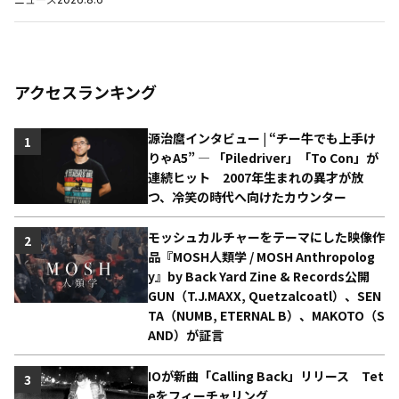
アクセスランキング
源治麿インタビュー | “チー牛でも上手け
1
りゃA5” ― 「Piledriver」「To Con」が
連続ヒット 2007年生まれの異才が放
つ、冷笑の時代へ向けたカウンター
モッシュカルチャーをテーマにした映像作
2
品『MOSH人類学 / MOSH Anthropolog
y』by Back Yard Zine & Records公開
GUN（T.J.MAXX, Quetzalcoatl）、SEN
TA（NUMB, ETERNAL B）、MAKOTO（S
AND）が証言
IOが新曲「Calling Back」リリース Tet
3
eをフィーチャリング