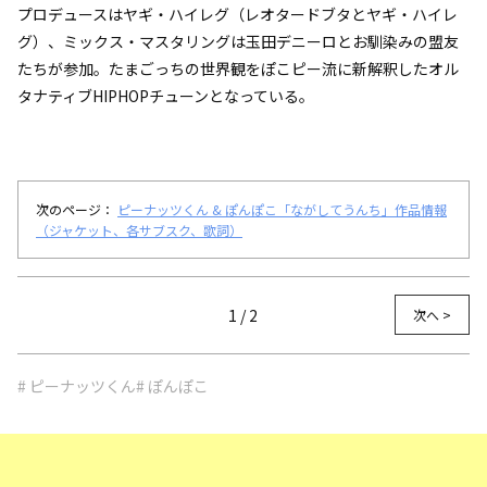
プロデュースはヤギ・ハイレグ（レオタードブタとヤギ・ハイレ
グ）、ミックス・マスタリングは玉田デニーロとお馴染みの盟友
たちが参加。たまごっちの世界観をぽこピー流に新解釈したオル
タナティブHIPHOPチューンとなっている。
次のページ：
ピーナッツくん & ぽんぽこ「ながしてうんち」作品情報
（ジャケット、各サブスク、歌詞）
1 / 2
次へ >
# ピーナッツくん
# ぽんぽこ