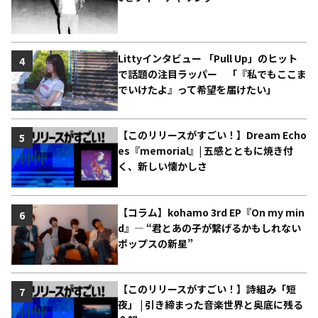
Littyインタビュー 「Pull Up」のヒット
4
で話題の注目ラッパー 「『私でもここま
でいけたよ』って希望を届けたい」
【このリリースがすごい！】Dream Echo
5
es『memorial』| 五感とともに焼き付
く、新しい懐かしさ
【コラム】kohamo 3rd EP『On my min
6
d』― “君とあの子が繋げるかもしれない
ポップスの新星”
【このリリースがすごい！】詩組み「短
7
夜」 | 引き締まった音楽世界と奥底に残る