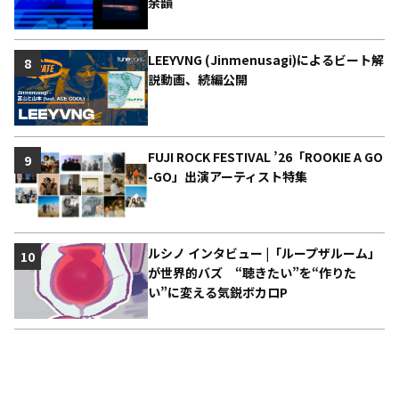
余韻
LEEYVNG (Jinmenusagi)によるビート解
8
説動画、続編公開
FUJI ROCK FESTIVAL ’26「ROOKIE A GO
9
-GO」出演アーティスト特集
ルシノ インタビュー |「ループザルーム」
10
が世界的バズ “聴きたい”を“作りた
い”に変える気鋭ボカロP