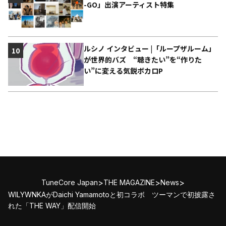
-GO」出演アーティスト特集
ルシノ インタビュー |「ループザルーム」
10
が世界的バズ “聴きたい”を“作りた
い”に変える気鋭ボカロP
>
>
>
TuneCore Japan
THE MAGAZINE
News
WILYWNKAがDaichi Yamamotoと初コラボ ツーマンで初披露さ
れた「THE WAY」配信開始