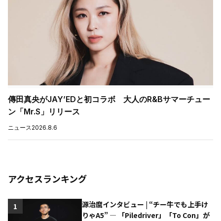
傳田真央がJAY’EDと初コラボ 大人のR&Bサマーチュー
ン「Mr.S」リリース
ニュース
2026.8.6
アクセスランキング
源治麿インタビュー | “チー牛でも上手け
1
りゃA5” ― 「Piledriver」「To Con」が