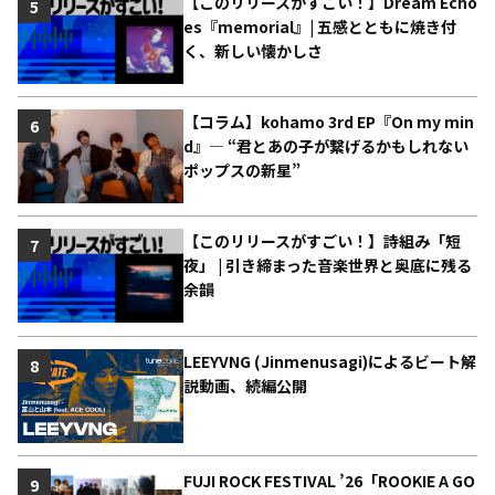
【このリリースがすごい！】Dream Echo
5
es『memorial』| 五感とともに焼き付
く、新しい懐かしさ
【コラム】kohamo 3rd EP『On my min
6
d』― “君とあの子が繋げるかもしれない
ポップスの新星”
【このリリースがすごい！】詩組み「短
7
夜」 | 引き締まった音楽世界と奥底に残る
余韻
LEEYVNG (Jinmenusagi)によるビート解
8
説動画、続編公開
FUJI ROCK FESTIVAL ’26「ROOKIE A GO
9