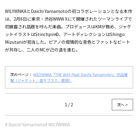
WILYWNKAとDaichi Yamamotoの初コラボレーションとなる本作
は、2月6日に東京・渋谷WWW Xにて開催されたツーマンライブで
初披露され話題を呼んだ楽曲。プロデュースはKMが務め、ジャケ
ットイラストはStinchpin©、アートディレクションはShingo
Mizutaniが担当した。ピアノの叙情的な音色とファットなビート
が共存し、二人のMCが己の道を進む。
次のページ：
WILYWNKA「THE WAY (feat. Daichi Yamamoto)」作品情
報（ジャケット、各サブスク、歌詞）
1 / 2
次へ >
# Daichi Yamamoto
# WILYWNKA