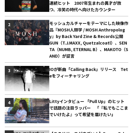
連続ヒット 2007年生まれの異才が放
つ、冷笑の時代へ向けたカウンター
モッシュカルチャーをテーマにした映像作
2
品『MOSH人類学 / MOSH Anthropolog
y』by Back Yard Zine & Records公開
GUN（T.J.MAXX, Quetzalcoatl）、SEN
TA（NUMB, ETERNAL B）、MAKOTO（S
AND）が証言
IOが新曲「Calling Back」リリース Tet
3
eをフィーチャリング
Littyインタビュー 「Pull Up」のヒット
4
で話題の注目ラッパー 「『私でもここま
でいけたよ』って希望を届けたい」