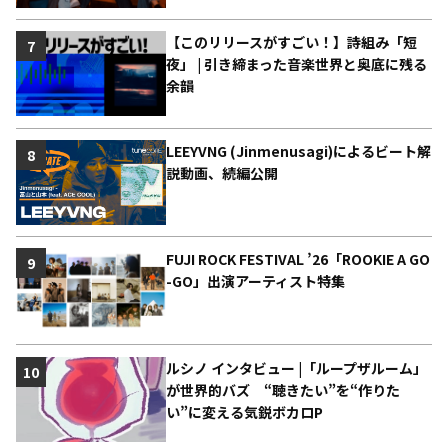
【このリリースがすごい！】詩組み「短
7
夜」 | 引き締まった音楽世界と奥底に残る
余韻
LEEYVNG (Jinmenusagi)によるビート解
8
説動画、続編公開
FUJI ROCK FESTIVAL ’26「ROOKIE A GO
9
-GO」出演アーティスト特集
ルシノ インタビュー |「ループザルーム」
10
が世界的バズ “聴きたい”を“作りた
い”に変える気鋭ボカロP