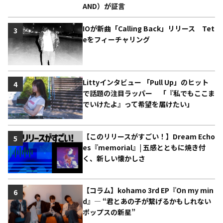
AND）が証言
IOが新曲「Calling Back」リリース Tet
3
eをフィーチャリング
Littyインタビュー 「Pull Up」のヒット
4
で話題の注目ラッパー 「『私でもここま
でいけたよ』って希望を届けたい」
【このリリースがすごい！】Dream Echo
5
es『memorial』| 五感とともに焼き付
く、新しい懐かしさ
【コラム】kohamo 3rd EP『On my min
6
d』― “君とあの子が繋げるかもしれない
ポップスの新星”