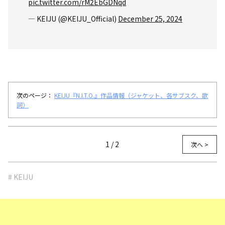
pic.twitter.com/rM2EbGDNqd
— KEIJU (@KEIJU_Official)
December 25, 2024
次のページ：
KEIJU『N.I.T.O.』作品情報（ジャケット、各サブスク、歌
詞）
1 / 2
次へ >
# KEIJU