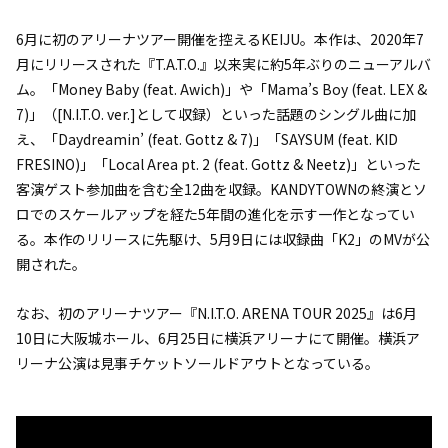
6月に初のアリーナツアー開催を控えるKEIJU。本作は、2020年7
月にリリースされた『T.A.T.O.』以来実に約5年ぶりのニューアルバ
ム。「Money Baby (feat. Awich)」や「Mama’s Boy (feat. LEX &
7)」（[N.I.T.O. ver.]として収録）といった話題のシングル曲に加
え、「Daydreamin’ (feat. Gottz & 7)」「SAYSUM (feat. KID
FRESINO)」「Local Area pt. 2 (feat. Gottz & Neetz)」といった
客演ゲスト参加曲を含む全12曲を収録。KANDYTOWNの終演とソ
ロでのスケールアップを経た5年間の進化を示す一作となってい
る。本作のリリースに先駆け、5月9日には収録曲「K2」のMVが公
開された。
なお、初のアリーナツアー『N.I.T.O. ARENA TOUR 2025』は6月
10日に大阪城ホール、6月25日に横浜アリーナにて開催。横浜ア
リーナ公演は見事チケットソールドアウトとなっている。