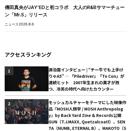
傳田真央がJAY’EDと初コラボ 大人のR&Bサマーチュー
ン「Mr.S」リリース
ニュース
2026.8.6
アクセスランキング
源治麿インタビュー | “チー牛でも上手け
1
りゃA5” ― 「Piledriver」「To Con」が
連続ヒット 2007年生まれの異才が放
つ、冷笑の時代へ向けたカウンター
モッシュカルチャーをテーマにした映像作
2
品『MOSH人類学 / MOSH Anthropolog
y』by Back Yard Zine & Records公開
GUN（T.J.MAXX, Quetzalcoatl）、SEN
TA（NUMB, ETERNAL B）、MAKOTO（S