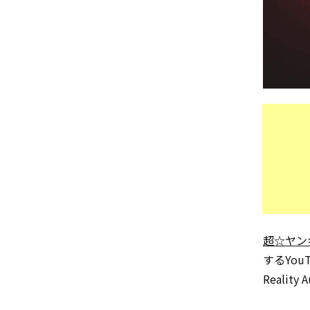
超☆ヤン
するYouT
Realit