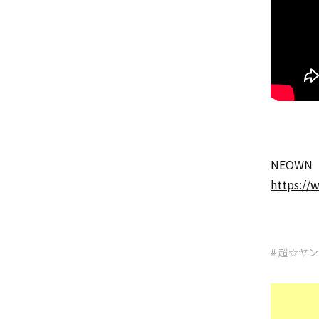
NEOWN
https:/
# 超☆ヤ