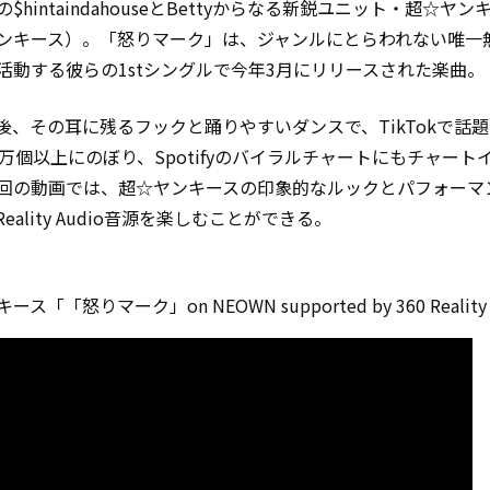
$hintaindahouseとBettyからなる新鋭ユニット・超☆ヤ
ンキース）。「怒りマーク」は、ジャンルにとらわれない唯一
活動する彼らの1stシングルで今年3月にリリースされた楽曲。
後、その耳に残るフックと踊りやすいダンスで、TikTokで話
0万個以上にのぼり、Spotifyのバイラルチャートにもチャート
回の動画では、超☆ヤンキースの印象的なルックとパフォーマ
 Reality Audio音源を楽しむことができる。
ス「「怒りマーク」on NEOWN supported by 360 Reality 