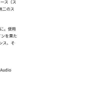
ンキース（ス
無二のス
題に。使用
インを果た
ンス、そ
Audio