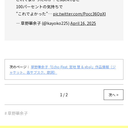
100パーセントの気持ちで
"これでよかった"…
pic.twitter.com/Pocc36QpXl
— 草野華余子 (@kayoko225)
April 16, 2025
次のページ：
草野華余子「Echo (feat. 宮地 慧 & eba)」作品情報（ジ
ャケット、各サブスク、歌詞）
1 / 2
次へ >
# 草野華余子