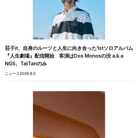
荘子it、自身のルーツと人生に向き合った1stソロアルバム
『人生劇場』配信開始 客演はDos Monosの没 a.k.a
NGS、TaiTanのみ
ニュース
2026.8.5