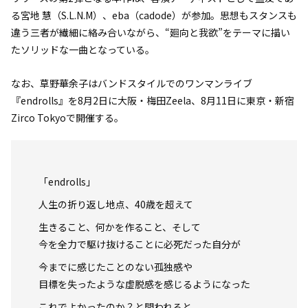
る宮地 慧（S.L.N.M）、eba（cadode）が参加。思想もスタンスも
違う三者が繊細に絡み合いながら、“廻向と我欲”をテーマに描い
たソリッドな一曲となっている。
なお、草野華余子はバンドスタイルでのワンマンライブ
『endrolls』を8月2日に大阪・梅田Zeela、8月11日に東京・新宿
Zirco Tokyoで開催する。
「endrolls」
人生の折り返し地点、40歳を超えて
生きること、何かを作ること、そして
今を全力で駆け抜けることに必死だった自分が
今までに感じたことのない孤独感や
目標を失ったような虚脱感を感じるようになった
これでよかったのか？と問われると