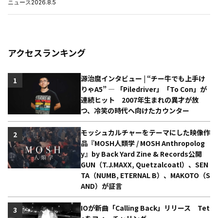
ニュース
2026.8.5
アクセスランキング
源治麿インタビュー | “チー牛でも上手け
1
りゃA5” ― 「Piledriver」「To Con」が
連続ヒット 2007年生まれの異才が放
つ、冷笑の時代へ向けたカウンター
モッシュカルチャーをテーマにした映像作
2
品『MOSH人類学 / MOSH Anthropolog
y』by Back Yard Zine & Records公開
GUN（T.J.MAXX, Quetzalcoatl）、SEN
TA（NUMB, ETERNAL B）、MAKOTO（S
AND）が証言
IOが新曲「Calling Back」リリース Tet
3