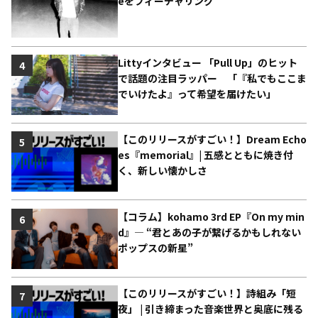
eをフィーチャリング
Littyインタビュー 「Pull Up」のヒット
4
で話題の注目ラッパー 「『私でもここま
でいけたよ』って希望を届けたい」
【このリリースがすごい！】Dream Echo
5
es『memorial』| 五感とともに焼き付
く、新しい懐かしさ
【コラム】kohamo 3rd EP『On my min
6
d』― “君とあの子が繋げるかもしれない
ポップスの新星”
【このリリースがすごい！】詩組み「短
7
夜」 | 引き締まった音楽世界と奥底に残る