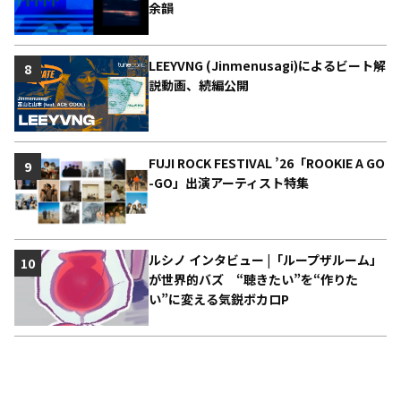
余韻
LEEYVNG (Jinmenusagi)によるビート解
8
説動画、続編公開
FUJI ROCK FESTIVAL ’26「ROOKIE A GO
9
-GO」出演アーティスト特集
ルシノ インタビュー |「ループザルーム」
10
が世界的バズ “聴きたい”を“作りた
い”に変える気鋭ボカロP