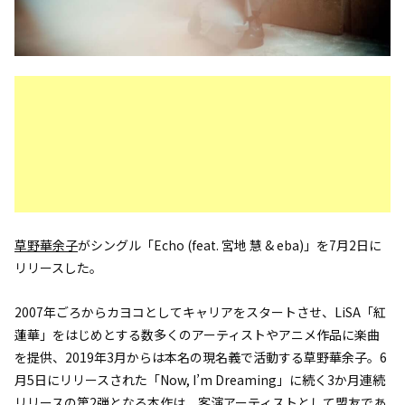
草野華余子
がシングル「Echo (feat. 宮地 慧 & eba)」を7月2日に
リリースした。
2007年ごろからカヨコとしてキャリアをスタートさせ、LiSA「紅
蓮華」をはじめとする数多くのアーティストやアニメ作品に楽曲
を提供、2019年3月からは本名の現名義で活動する草野華余子。6
月5日にリリースされた「Now, I’m Dreaming」に続く3か月連続
リリースの第2弾となる本作は、客演アーティストとして盟友であ